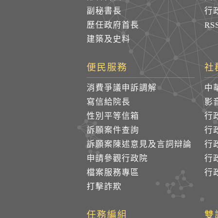
副秘書長
行
歷任政府首長
R
建築及史料
便民服務
社
消費爭議申訴調解
中
寫信給院長
影
性別平等信箱
行
訴願案件查詢
行
訴願案陳述意見及言詞辯論
行
申請參觀行政院
行政
檔案服務專區
行政
打擊詐欺
任務編組
雙