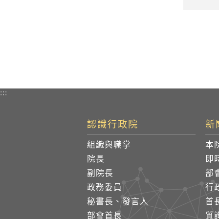
:::
認識行政院
新
組織與職掌
本
院長
即
副院長
部
政務委員
行
秘書長、發言人
首
部會首長
質