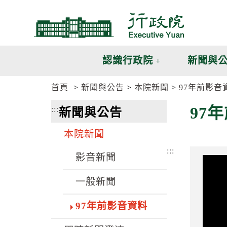
跳
跳
到
到
主
主
要
要
內
內
認識行政院
新聞與
容
容
區
區
首頁
新聞與公告
本院新聞
97年前影音
塊
塊
G
97
:::
新聞與公告
o
T
o
本院新聞
C
e
:::
n
影音新聞
t
e
一般新聞
r
b
l
97年前影音資料
o
c