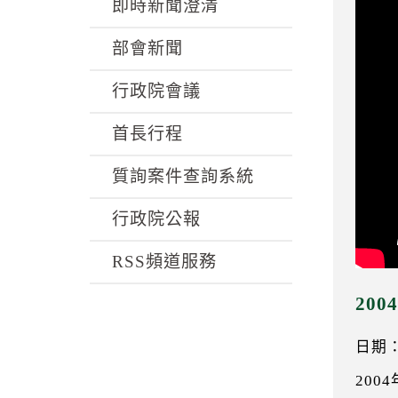
k
即時新聞澄清
部會新聞
行政院會議
首長行程
質詢案件查詢系統
行政院公報
RSS頻道服務
20
日期：0
200