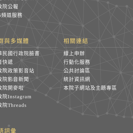
政院公報
SS頻道服務
群與多媒體
相關連結
華民國行政院臉書
線上申辦
音快遞
行動化服務
政院政策影音站
公共討論區
政院影音新聞
統計資訊網
政院開麥啦
本院子網站及主題專區
院Instagram
院Threads
語詞彙