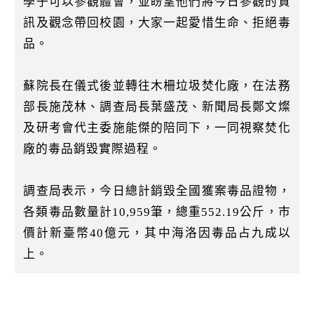
學子可以參觀體會，並盼望他們將今日參觀的資
訊及觀念帶回校園，大家一起愛惜生命、拒絕毒
品。
蘇院長在儀式後並轉往木柵垃圾焚化廠，在法務
部長施茂林、調查局長葉盛茂、新聞局長鄭文燦
及研考會代主委施能傑的陪同下，一同視察焚化
廠的毒品銷毀實際過程。
調查局表示，今日總計銷毀全國獲案毒品證物，
各類毒品數量計10,959筆，總重552.19公斤，市
價計新臺幣40億元，其中海洛因毒品占九成以
上。