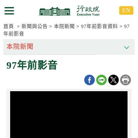
跳
跳
EN
到
到
選單按鈕
主
主
要
要
首頁
新聞與公告
本院新聞
97年前影音資料
97
內
內
年前影音
容
容
區
區
塊
塊
G
97年前影音
o
T
o
C
e
n
t
e
r
b
l
o
c