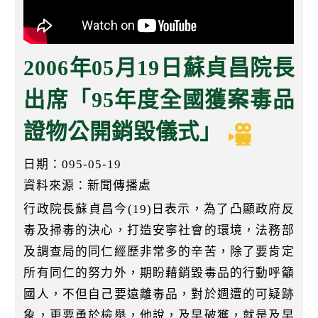
k
2006年05月19日蘇貞昌院長
出席「95年度全國獲案毒品
證物公開銷毀儀式」
日期：095-05-19
資料來源：新聞傳播處
行政院長蘇貞昌今(19)日表示，為了凸顯政府反
毒及掃毒的決心，打造安寧社會的環境，法務部
及調查局的同仁經歷非常多的辛苦，除了要肯定
所有同仁的努力外，期盼藉銷毀毒品的行動呼籲
國人，不但自己要遠離毒品，對於週遭的可疑跡
象，更要勇於檢舉，他說，及早破獲，就是及早