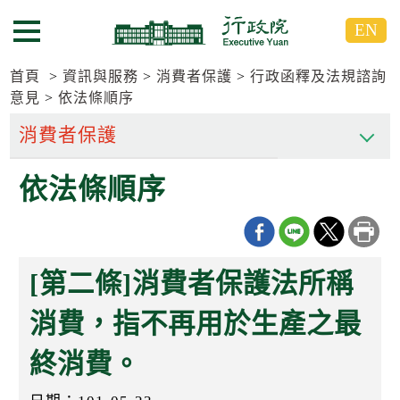
跳
跳
EN
到
到
選單按鈕
主
主
要
要
首頁
資訊與服務
消費者保護
行政函釋及法規諮詢
內
內
意見
依法條順序
容
容
區
區
塊
塊
G
依法條順序
o
T
o
C
e
n
[第二條]消費者保護法所稱
t
e
消費，指不再用於生產之最
r
b
l
終消費。
o
c