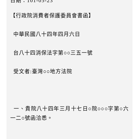
日期：101-05-23
k
【行政院消費者保護委員會書函】
中華民國八十四年四月六日
台八十四消保法字第○○三五一號
受文者:臺灣○○地方法院
一、貴院八十四年三月十七日○院○○○字第○六
一二○號函洽悉。