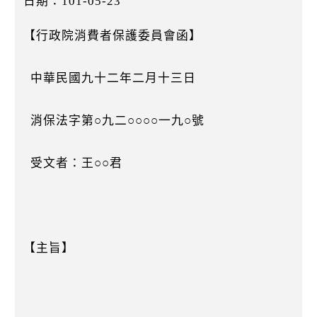
日期：101-05-23
k
【行政院消費者保護委員會函】
中華民國九十二年二月十三日
消保法字第○九二○○○○一九○號
受文者：王○○君
【主旨】