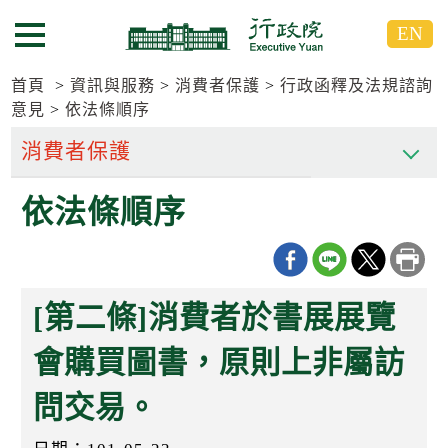
跳
跳
EN
到
到
選單按鈕
主
主
要
要
首頁
資訊與服務
消費者保護
行政函釋及法規諮詢
內
內
意見
依法條順序
容
容
區
區
塊
塊
G
依法條順序
o
T
o
C
e
n
[第二條]消費者於書展展覽
t
e
會購買圖書，原則上非屬訪
r
b
l
問交易。
o
c