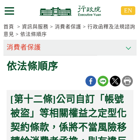
跳
跳
EN
到
到
選單按鈕
主
主
要
要
首頁
資訊與服務
消費者保護
行政函釋及法規諮詢
內
內
意見
依法條順序
容
容
區
區
塊
塊
G
依法條順序
o
T
o
C
e
n
[第十二條]公司自訂「帳號
t
e
被盜」等相關權益之定型化
r
b
l
契約條款，係將不當風險移
o
c