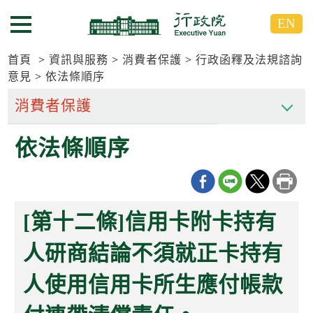
跳
跳
EN
到
到
選單按鈕
主
主
要
要
首頁
資訊與服務
消費者保護
行政函釋及法規諮詢
內
內
意見
依法條順序
容
容
區
區
塊
塊
G
依法條順序
o
T
o
C
e
n
[第十二條]信用卡附卡持有
t
e
人研商結論不須就正卡持有
r
b
l
人使用信用卡所生應付帳款
o
c