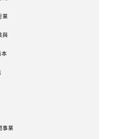
行業
核與
無本
法
問事業