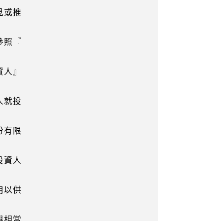
見或推
參照『
資人』
人就投
份有限
投資人
用以供
與相當