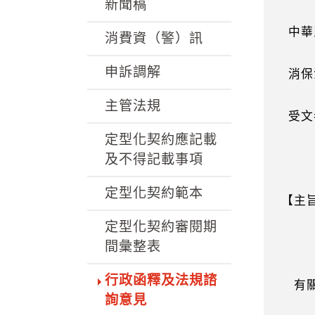
k
新聞稿
中華
消費資（警）訊
申訴調解
消保法
主管法規
受文
定型化契約應記載
及不得記載事項
定型化契約範本
【主
定型化契約審閱期
間彙整表
行政函釋及法規諮
有關
詢意見