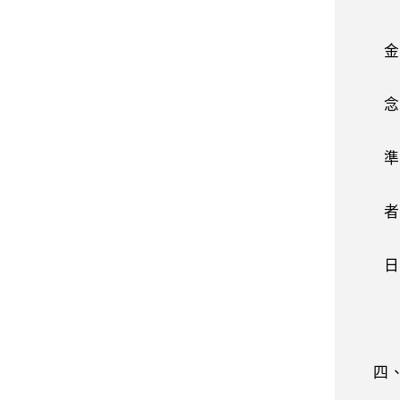
金錢
念相
準此
者』，
日消保
四、