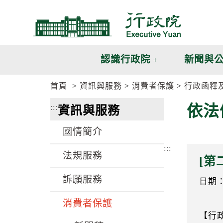
跳
跳
到
到
主
主
要
要
內
內
認識行政院
新聞與
容
容
區
區
首頁
資訊與服務
消費者保護
行政函釋
塊
塊
G
依法
:::
資訊與服務
o
T
o
國情簡介
C
e
:::
n
法規服務
[第
t
e
訴願服務
r
日期：1
b
l
消費者保護
o
【行
c