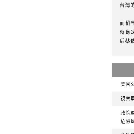
台灣
而稍
時肯
后蔡
美國
視察
政院
危險