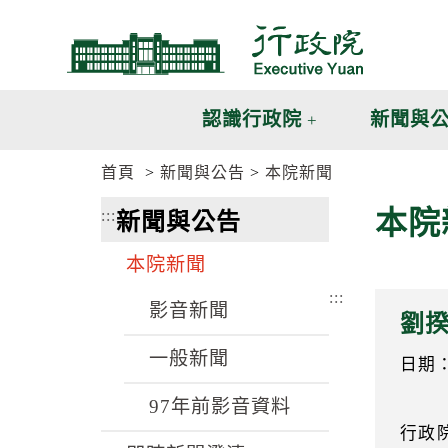
跳
跳
到
到
主
主
要
要
內
內
認識行政院
新聞與
容
容
區
區
首頁
新聞與公告
本院新聞
塊
塊
G
本院
:::
新聞與公告
o
T
o
本院新聞
C
e
:::
n
影音新聞
劉
t
e
一般新聞
r
日期：9
b
l
97年前影音資料
o
行政
c