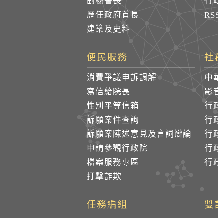
副秘書長
行
歷任政府首長
R
建築及史料
便民服務
社
消費爭議申訴調解
中
寫信給院長
影
性別平等信箱
行
訴願案件查詢
行
訴願案陳述意見及言詞辯論
行
申請參觀行政院
行政
檔案服務專區
行政
打擊詐欺
任務編組
雙