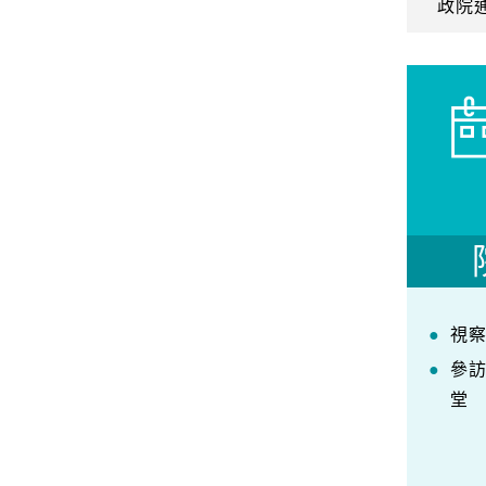
政院
視
參
堂