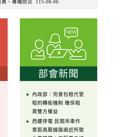
負責、專職防災
115-08-06
部會新聞
內政部：完善包租代管
租約轉銜機制 確保租
賃雙方權益
西螺停電 民間吊車作
業距高壓線路過近所致