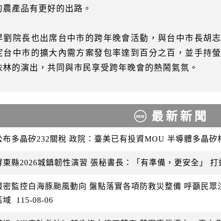
的農產品有更好的出路。
早劉院長也出席台中市的跨年晚會活動，與台中市長胡
定台中市的擴大內需方案發包率達到百分之百，並手持
依林的演出，共同與市民享受跨年晚會的熱鬧氣氛。
最新新聞
公布多晶矽232關稅 政院：臺美已有投資MOU 半導體多晶
屏東縣2026城鎮韌性演習 張秘書長：「有準備，更安全」 
嚴密監控白海豚颱風動向 盤點落實各項防救災整備 呼籲民
區域
115-08-06