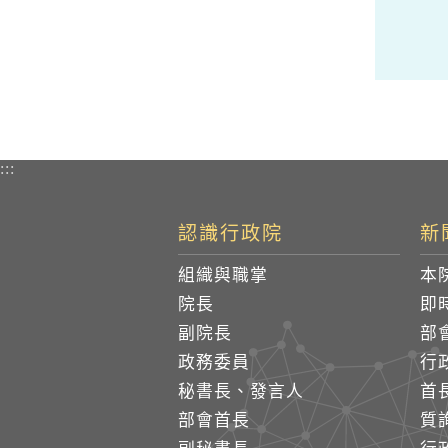
:::
認識行政院
新
組織與職掌
本
院長
即
副院長
部
政務委員
行
秘書長、發言人
首
部會首長
質