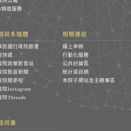
政院公報
SS頻道服務
群與多媒體
相關連結
華民國行政院臉書
線上申辦
音快遞
行動化服務
政院政策影音站
公共討論區
政院影音新聞
統計資訊網
政院開麥啦
本院子網站及主題專區
院Instagram
院Threads
語詞彙