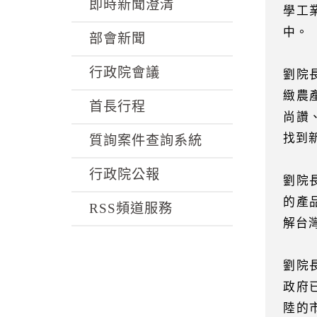
k
即時新聞澄清
學工
中。
部會新聞
行政院會議
劉院
緻農
首長行程
尚讚
找到
質詢案件查詢系統
行政院公報
劉院
的產
RSS頻道服務
解台
劉院
政府
陸的