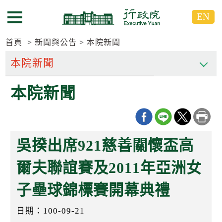
跳
跳
EN
到
到
選單按鈕
主
主
要
要
首頁
新聞與公告
本院新聞
內
內
容
容
區
區
本院新聞
塊
塊
G
o
T
o
C
吳揆出席921慈善關懷盃高
e
n
t
爾夫聯誼賽及2011年亞洲女
e
r
子壘球錦標賽開幕典禮
b
l
o
日期：100-09-21
c