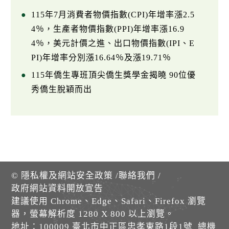
115年7月消費者物價指數(CPI)年增率漲2.5
4％，生產者物價指數(PPI)年增率漲16.9
4％，美元計價之進、出口物價指數(IPI、E
PI)年增率分別漲16.64％及漲19.71％
115年僑生專班頂尖僑生獎學金揭曉 90位優
秀僑生脫穎而出
©
隱私權及網站安全政策
/
聯絡我們
/
政府網站資料開放宣告
建議使用 Chrome、Edge、Safari、Firefox 瀏覽
器，螢幕解析度 1280 X 800 以上瀏覽。
地址：100009 臺北市中正區忠孝東路1段1號 總機