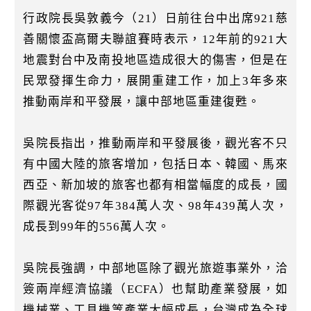
k
行政院長吳敦義今（21）日前往台中出席921慈
善關懷盃高爾夫聯誼賽時表示，12年前的921大
地震對台中及南投地區造成很大的傷害，但是在
民眾發揮生命力，展開重建工作，加上3年多來
推動兩岸和平發展，讓中部地區重建復甦。
吳院長指出，推動兩岸和平發展後，觀光客不只
有中國大陸的旅客增加，包括日本、韓國、馬來
西亞、新加坡的旅客也都有相當幅度的成長，國
際觀光客從97年384萬人次、98年439萬人次，
成長到99年的556萬人次。
吳院長強調，中部地區除了觀光旅遊事業外，洽
簽兩岸經濟協議（ECFA）也幫助產業發展，如
機械業、工具機等產業大幅成長，台灣成為全球