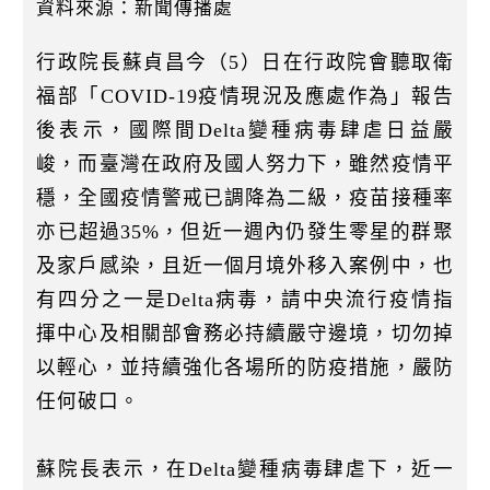
k
資料來源：新聞傳播處
行政院長蘇貞昌今（5）日在行政院會聽取衛
福部「COVID-19疫情現況及應處作為」報告
後表示，國際間Delta變種病毒肆虐日益嚴
峻，而臺灣在政府及國人努力下，雖然疫情平
穩，全國疫情警戒已調降為二級，疫苗接種率
亦已超過35%，但近一週內仍發生零星的群聚
及家戶感染，且近一個月境外移入案例中，也
有四分之一是Delta病毒，請中央流行疫情指
揮中心及相關部會務必持續嚴守邊境，切勿掉
以輕心，並持續強化各場所的防疫措施，嚴防
任何破口。
蘇院長表示，在Delta變種病毒肆虐下，近一