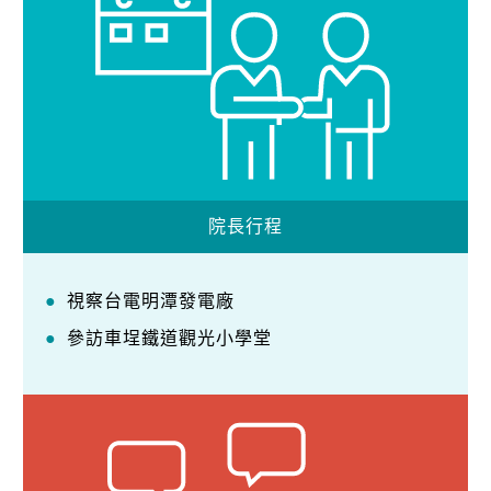
院長行程
視察台電明潭發電廠
參訪車埕鐵道觀光小學堂