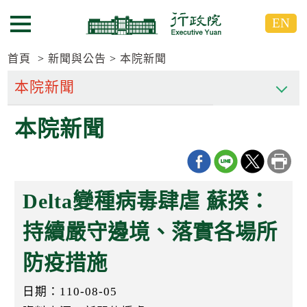
跳
跳
EN
到
到
選單按鈕
主
主
要
要
首頁
新聞與公告
本院新聞
內
內
容
容
區
區
本院新聞
塊
塊
G
o
T
o
C
Delta變種病毒肆虐 蘇揆：
e
n
t
持續嚴守邊境、落實各場所
e
r
防疫措施
b
l
o
日期：110-08-05
c