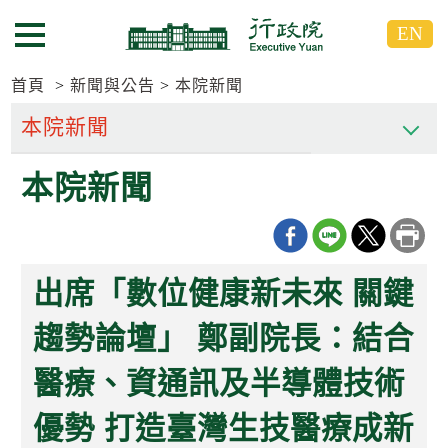
跳
跳
EN
到
到
選單按鈕
主
主
要
要
首頁
新聞與公告
本院新聞
內
內
容
容
區
區
本院新聞
塊
塊
G
o
T
o
C
出席「數位健康新未來 關鍵
e
n
t
趨勢論壇」 鄭副院長：結合
e
r
醫療、資通訊及半導體技術
b
l
o
優勢 打造臺灣生技醫療成新
c