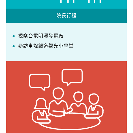
院長行程
視察台電明潭發電廠
參訪車埕鐵道觀光小學堂