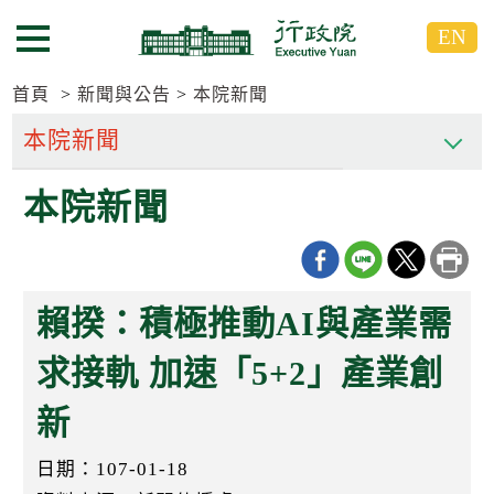
跳
跳
EN
到
到
選單按鈕
主
主
要
要
首頁
新聞與公告
本院新聞
內
內
容
容
區
區
本院新聞
塊
塊
G
o
T
o
C
賴揆：積極推動AI與產業需
e
n
t
求接軌 加速「5+2」產業創
e
r
新
b
l
o
日期：107-01-18
c