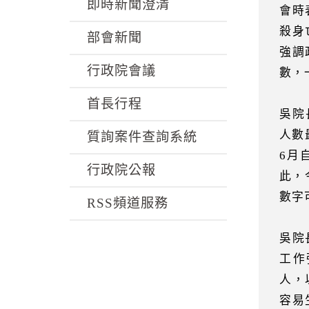
k
即時新聞澄清
會時
殺身
部會新聞
強調
行政院會議
數，
首長行程
吳院
人數
質詢案件查詢系統
6月
行政院公報
此，
數字
RSS頻道服務
吳院
工作
人，
容易