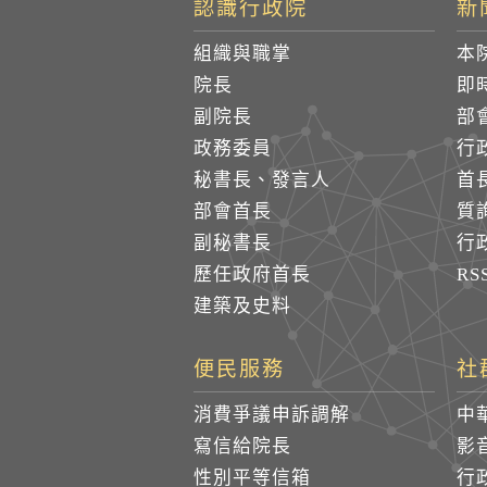
認識行政院
新
組織與職掌
本
院長
即
副院長
部
政務委員
行
秘書長、發言人
首
部會首長
質
副秘書長
行
歷任政府首長
R
建築及史料
便民服務
社
消費爭議申訴調解
中
寫信給院長
影
性別平等信箱
行