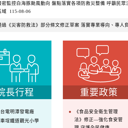
嚴密監控白海豚颱風動向 盤點落實各項防救災整備 呼籲民
區域
115-08-06
通過《災害防救法》部分條文修正草案 落實專業導向、專人
院長行程
重要政策
察台電明潭發電廠
《食品安全衛生管理
法》修正—強化食安管
訪車埕鐵道觀光小學
理 守護全民健康