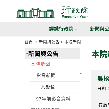
跳
跳
到
到
主
主
要
要
內
內
認識行政院
新聞與
容
容
區
區
首頁
新聞與公告
本院新聞
塊
塊
G
本院
:::
新聞與公告
o
T
o
本院新聞
C
e
:::
n
影音新聞
吳
t
e
一般新聞
r
日期：1
b
l
97年前影音資料
o
行政
c