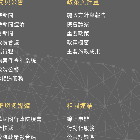
聞與公告
政策與計畫
院新聞
施政方針與報告
時新聞澄清
院會議案
會新聞
重要政策
政院會議
政策櫥窗
長行程
重要施政成果
詢案件查詢系統
政院公報
SS頻道服務
群與多媒體
相關連結
華民國行政院臉書
線上申辦
音快遞
行動化服務
政院政策影音站
公共討論區