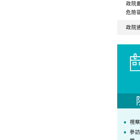
政院
危險
政院
視
參