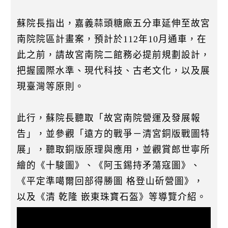
蘇院長指出，嘉義蒜頭糖廠五分車延伸至故宮
南院院區計畫案，預計於112年10月通車，在
此之前，請故宮南院二館務必提前規劃設計，
把握國際水準、現代科技、古老文化，以及展
現臺灣等原則。
此行，蘇院長聽取「故宮南院營運及發展報
告」，並參觀「遠方的戰爭－清宮銅版戰圖特
展」，聽取銅版原理與應用，並觀賞郎世寧所
繪的《十駿圖》、《阿玉錫持矛蕩寇圖》、
《平定準噶爾回部得勝圖 格登山斫營圖》，
以及《清 乾隆 嵌東珠寶石盔》等導覽介紹。