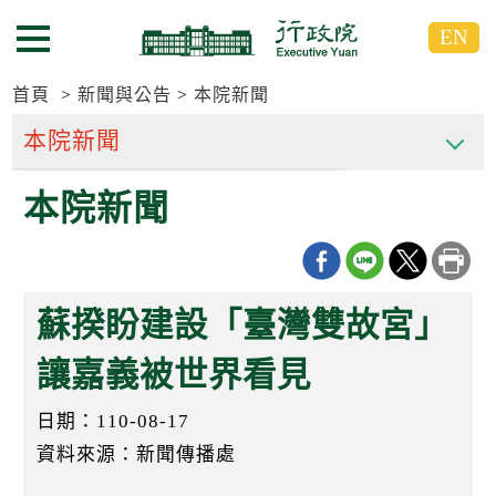
跳
跳
EN
到
到
選單按鈕
主
主
要
要
首頁
新聞與公告
本院新聞
內
內
容
容
區
區
本院新聞
塊
塊
G
o
T
o
C
蘇揆盼建設「臺灣雙故宮」
e
n
t
讓嘉義被世界看見
e
r
日期：110-08-17
b
l
資料來源：新聞傳播處
o
c