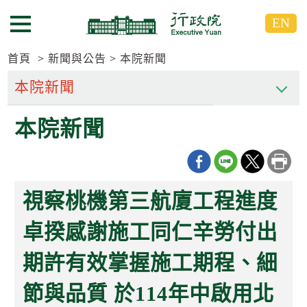
跳
跳
EN
到
到
選單按鈕
主
主
要
要
首頁
新聞與公告
本院新聞
內
內
容
容
區
區
本院新聞
塊
塊
G
o
T
o
C
視察桃機第三航廈工程進度
e
n
t
卓揆感謝施工同仁辛勞付出
e
r
期許有效掌握施工期程、細
b
l
o
節與品質 於114年中啟用北
c