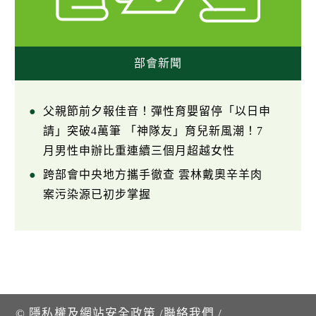
部會新聞
父親節前夕報佳音！彈性育嬰留停「以日申
請」突破4萬筆 「神隊友」育兒新風潮！7
月男性申辦比重連續三個月超越女性
跨部會中央地方攜手徹查 雲林戴奧辛羊肉
案污染源已初步掌握
©
隱私權及網站安全政策
/
聯絡我們
/