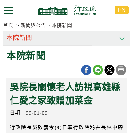
跳
跳
EN
到
到
選單按鈕
主
主
要
要
首頁
新聞與公告
本院新聞
內
內
容
容
區
區
本院新聞
塊
塊
G
o
T
o
C
吳院長關懷老人訪視高雄縣
e
n
t
仁愛之家致贈加菜金
e
r
日期：99-01-09
b
l
o
行政院長吳敦義今(9)日率行政院秘書長林中森
c