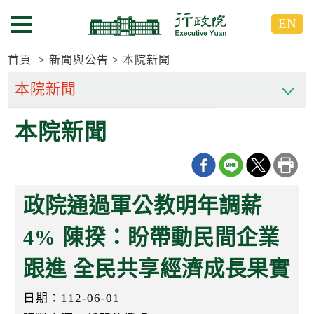
跳
跳
EN
到
到
選單按鈕
主
主
要
要
首頁
新聞與公告
本院新聞
內
內
容
容
區
區
本院新聞
塊
塊
G
o
T
o
C
政院通過軍公教明年調薪
e
n
t
4% 陳揆：盼帶動民間企業
e
r
跟進 全民共享經濟成長果實
b
l
o
日期：112-06-01
c