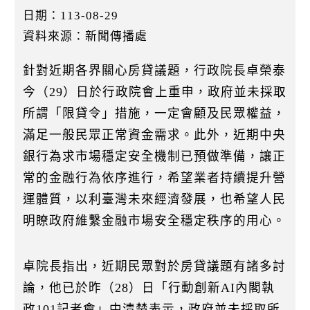
k
日期：113-08-29
資料來源：新聞傳播處
針對近期各界關心房貸議題，行政院長卓榮泰
今（29）日於行政院會上重申，政府並未採取
所謂「限貸令」措施，一定會顧及民眾權益，
滿足一般民眾正常資金需求。此外，近期中央
銀行為求市場穩定安全機制已預做準備，讓正
常的金融行為依序進行，希望業者持續提升營
運體質，以利臺灣未來經濟發展，也希望人民
明瞭政府維繫金融市場安全穩定秩序的用心。
卓院長指出，近期民眾對於房貸議題有諸多討
論，他已於昨（28）日「行動創新AI內閣執
政101記者會」中清楚表示，政府並未採取所