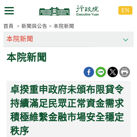
跳
跳
EN
到
到
選單按鈕
主
主
要
要
首頁
新聞與公告
本院新聞
內
內
容
容
區
區
本院新聞
塊
塊
G
o
T
o
C
卓揆重申政府未頒布限貸令
e
n
t
持續滿足民眾正常資金需求
e
r
積極維繫金融市場安全穩定
b
l
o
秩序
c