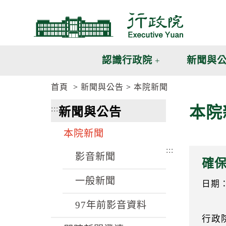
跳
跳
到
到
主
主
要
要
內
內
認識行政院
新聞與
容
容
區
區
首頁
新聞與公告
本院新聞
塊
塊
G
本院
:::
新聞與公告
o
T
o
本院新聞
C
e
:::
n
影音新聞
確
t
e
一般新聞
r
日期：1
b
l
97年前影音資料
o
行政
c