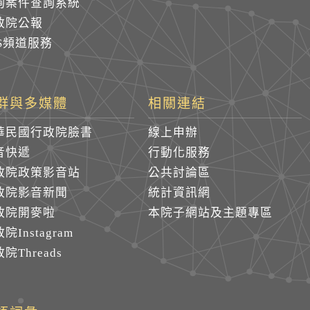
詢案件查詢系統
政院公報
SS頻道服務
群與多媒體
相關連結
華民國行政院臉書
線上申辦
音快遞
行動化服務
政院政策影音站
公共討論區
政院影音新聞
統計資訊網
政院開麥啦
本院子網站及主題專區
院Instagram
院Threads