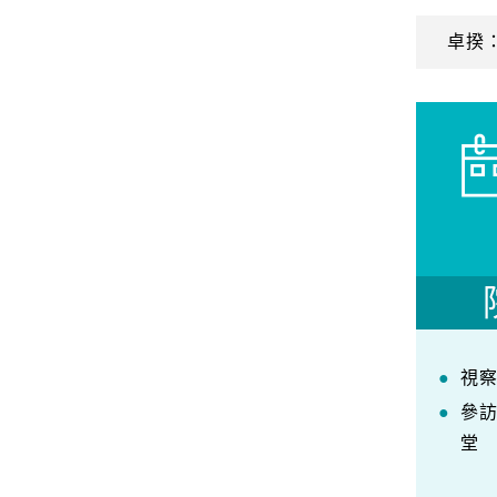
卓揆
視
參
堂