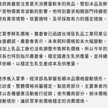
政府將嚴密注意夏天消費量較多的商品，譬如冰品及鮮
不受物價異常波動的影響。他特別要求相關部門持續密
現有異常情勢，就要適時、及早採取有力的穩定措施，
定夏季鮮乳價格，農委會已函請台灣區乳品工業同業公
負面觀感。農委會表示，未來飼料價格如未大幅變動，
再加上乳品工廠也沒有調整市售鮮乳價格，所以今年的
院長也特別指示農委會，穩定國產生乳供應量，並持續
草依賴，以穩定生乳生產成本及供應量。
時序進入夏季，經濟部為掌握各類冰品價格變動情形，
行訪查，整體價格尚屬穩定。製造商部分，主要業者均
將以各種優惠活動進行促銷；夜市攤商部分，剉冰價格
變動情形，讓民眾享有價格穩定的消費環境。