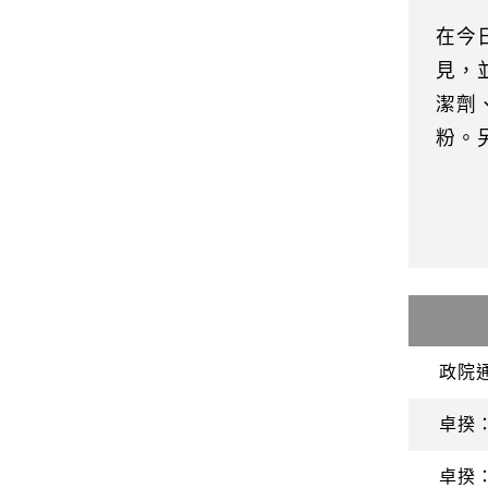
在今
見，
潔劑
粉。
政院
卓揆
卓揆