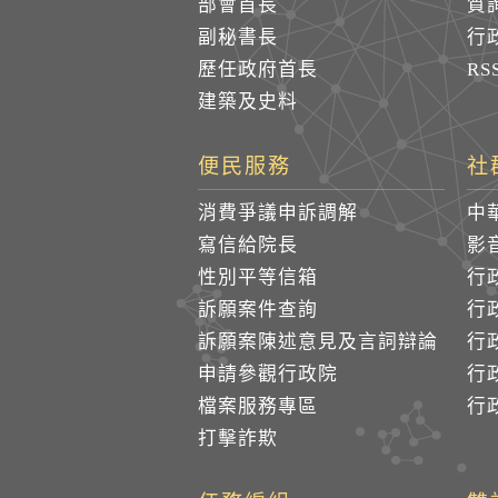
部會首長
質
副秘書長
行
歷任政府首長
R
建築及史料
便民服務
社
消費爭議申訴調解
中
寫信給院長
影
性別平等信箱
行
訴願案件查詢
行
訴願案陳述意見及言詞辯論
行
申請參觀行政院
行政
檔案服務專區
行政
打擊詐欺