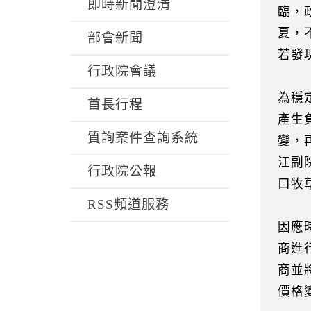
k
即時新聞澄清
臨，
夏，
部會新聞
若發
行政院會議
為穩
首長行程
產生
質詢案件查詢系統
變，
江副
行政院公報
口牧
RSS頻道服務
因應
商進
商並
價格