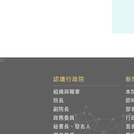
:::
認識行政院
新
組織與職掌
本
院長
即
副院長
部
政務委員
行
秘書長、發言人
首