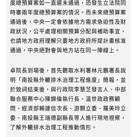
度總預算案如一直遲未通過，恐發生立法院同
時審兩年度總預算案的情況。而未來總預算案
通過後，中央一定會依據地方需求急迫性及財
政狀況，公平處理相關預算分配與補助事宜，
也請地方政府理解只要地方政府所提計畫核准
通過，中央絕對會與地方站在同一陣線上。
卓院長到場後，首先聽取水利署林元鵬署長說
明「南投縣外轆排水治理工程進度」簡報，並
於致詞結束後，與行政院李慧芝發言人、中部
聯合服務中心陳錦倫執行長、温世政政務顧
問、經濟部賴建信次長、游顥立委、羅美玲立
委、南投縣王瑞德副縣長等人進行現地視察，
了解外轆排水治理工程推動情形。