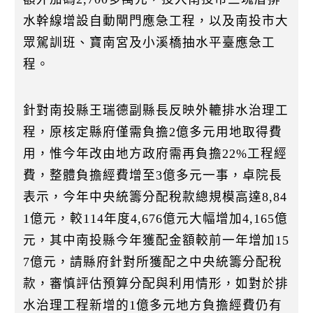
水幹線增設自動閘門應急工程，以及南投市大
眾駕訓班、寶南宮及小溪橋抽水平臺應急工
程。
針對南投縣王瑞德副縣長反映外轆排水治理工
程，原核定縣府僅需負擔2億多元用地取得費
用，惟今年改由地方政府需再負擔22%工程經
費，整體負擔經費增至3億多元一事，卓院長
表示，今年中央統籌分配稅款總規模高達8,84
1億元，較114年度4,676億元大幅增加4,165億
元，其中南投縣今年獲配金額較前一年增加15
7億元，請縣府針對所獲配之中央統籌分配稅
款，審慎評估預算分配與利用情形，如對於排
水治理工程新增的1億多元地方負擔經費仍有