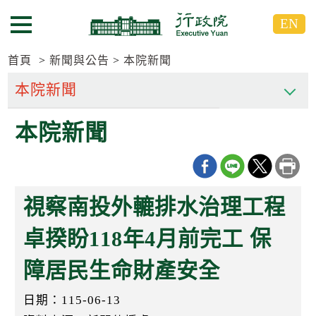
跳
跳
EN
到
到
選單按鈕
主
主
要
要
首頁
新聞與公告
本院新聞
內
內
容
容
區
區
本院新聞
塊
塊
G
o
T
o
C
視察南投外轆排水治理工程
e
n
t
卓揆盼118年4月前完工 保
e
r
障居民生命財產安全
b
l
o
日期：115-06-13
c