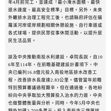
年4月前完工，並達成「最小淹水面積、最快
退水速度、最高安全標準」目標。另外，未來
外轆排水治理工程完工後，也請縣府評估在貓
羅溪河岸堤岸規劃相關休憩設施、自行車道或
各式球場，提供民眾從事休閒活動，以提升居
民生活品質。
談及中央推動南投水利建設，卓院長說，自10
6年至114年，在前瞻基礎建設計畫項下，中
央已編列16.8億元投入南投地區排水改善工
程，改善排水長度達2.83公里。儘管當年前瞻
特別預算審議過程艱辛，但在通過後，各地紛
紛向中央爭取加大預算投入治水的力道，中央
也做整體衡量與分析。同時，今年5月中央也
額外加碼2,700多萬元，投入南投市三塊厝排