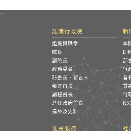
:::
認識行政院
新
組織與職掌
本
院長
即
副院長
部
政務委員
行
秘書長、發言人
首
部會首長
質
副秘書長
行
歷任政府首長
R
建築及史料
便民服務
社