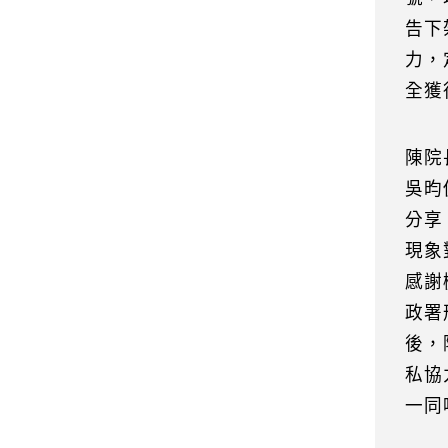
告下
力，
全獲
陳院
吳昀
分享
現象
感謝
政署
後，
私協
一同