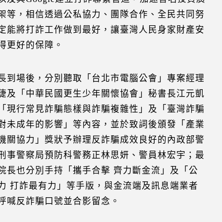
架等，相信透過公私協力、團隊合作、全民共同努
定能將打詐工作做到最好，讓臺灣人民身家財產安
得更好的保障。
長到場後，分別聽取「台北市電腦公會」專案經理
倢及「中華民國更生少年關懷協會」秘書長江元凱
「現行常見詐騙態樣與詐騙複雜性」及「臺灣詐騙
對未成年的影響」等內容，並於致詞後頒發「產業
機關協力」獎狀予辦理反詐騙成效良好的內政部警
刑事警察局預防科警務正林思妍、警員林宏宇；最
院長也分別手持「攜手合擊 齊力斷金流」及「公
力 打詐最有力」等手版，與金流端及訊息端業者
呼喊反詐騙口號並合影留念。