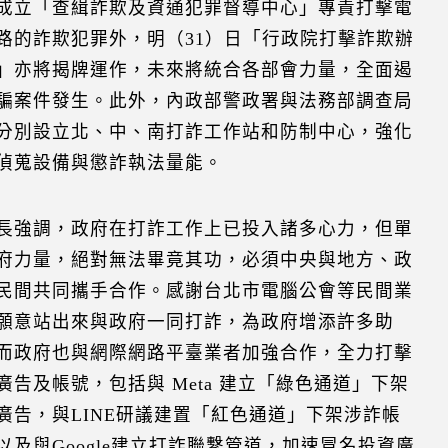
成立「查緝詐欺及資通犯罪督導中心」專責打擊電
路的詐欺犯罪外，明（31）日「行政院打擊詐欺辦
」亦將揭牌運作，未來將統合各部會力量，全面遏
騙案件發生。此外，內政部警政署與法務部調查局
分別設立北、中、南打詐工作站和防制中心，強化
偵蒐設備與懲詐執法量能。
長強調，政府在打詐工作上已投入諸多心力，但單
府力量，絕對無法畢竟其功，必須中央與地方、政
民間共同攜手合作。感謝台北市電腦公會等民間業
願意站出來與政府一同打詐，為政府增添許多助
而政府也與網際網路平臺業者加強合作，全力打擊
廣告及帳號，包括與 Meta 建立「綠色通道」下架
廣告，與LINE研議建置「紅色通道」下架涉詐帳
以及與Google建立打詐聯繫管道，加速冒名投資廣