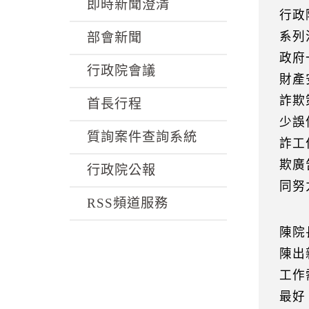
k
即時新聞澄清
行政
系列
部會新聞
政府
行政院會議
財產
詐欺
首長行程
少誤
質詢案件查詢系統
詐工
欺廣
行政院公報
同努
RSS頻道服務
陳院
陳出
工作
最好