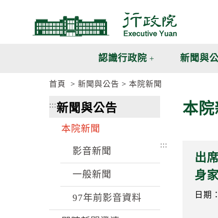
跳
跳
到
到
主
主
要
要
內
內
認識行政院
新聞與
容
容
區
區
首頁
新聞與公告
本院新聞
塊
塊
G
本院
:::
新聞與公告
o
T
o
本院新聞
C
e
:::
n
影音新聞
出席
t
e
身
一般新聞
r
b
l
日期：1
97年前影音資料
o
c