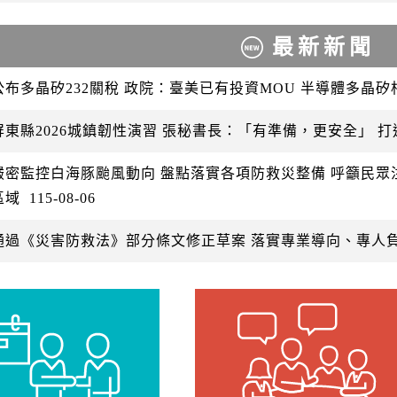
最新新聞
公布多晶矽232關稅 政院：臺美已有投資MOU 半導體多晶
屏東縣2026城鎮韌性演習 張秘書長：「有準備，更安全」 
嚴密監控白海豚颱風動向 盤點落實各項防救災整備 呼籲民
區域
115-08-06
通過《災害防救法》部分條文修正草案 落實專業導向、專人