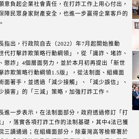
願意負起企業社會責任，在打詐工作上用心付出，
保障民眾身家財產安全，也進一步贏得企業客戶的
。
長指出，行政院自去（2022）年7月起開始推動
世代打擊詐欺策略行動綱領」，從「識詐、堵詐、
、懲詐」4個層面努力，並於本月初再提出「新世
擊詐欺策略行動綱領1.5版」，從法制面、組織面
術面著手，並透過「減少接觸」、「減少誤信」、
少損害」的「三減」策略，加強打詐工作。
長進一步表示，在法制面部分，政府透過修訂「打
法」，落實各項打詐工作的法制基礎，其中4法已獲
院三讀通過；在組織面部分，除臺灣高等檢察署於