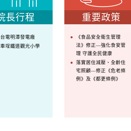
院長行程
重要政策
察台電明潭發電廠
《食品安全衛生管理
法》修正—強化食安管
訪車埕鐵道觀光小學
理 守護全民健康
落實居住減壓、全齡住
宅照顧—修正《危老條
例》及《都更條例》