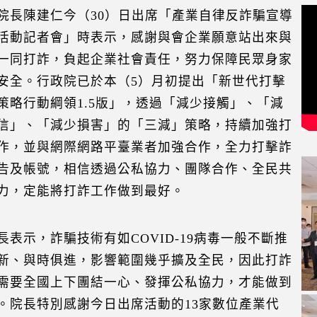
院長陳建仁今（30）日出席「產業自律反詐騙宣導
活動記者會」時表示，感謝與會企業願意站出來與
一同打詐，負起企業社會責任，努力保障民眾身家
安全。行政院已於本（5）月初提出「新世代打擊
策略行動綱領1.5版」，透過「減少接觸」、「減
信」、「減少損害」的「三減」策略，持續加強打
作，並與網際網路平臺業者加強合作，全力打擊詐
告及帳號，相信透過公私協力、團隊合作、全民共
力，定能將打詐工作做到最好。
長表示，詐騙技術有如COVID-19病毒一般不斷推
新、與時俱進，影響範圍幾乎擴及全民，因此打詐
需要全國上下團結一心、發揮公私協力，才能做到
。院長特別感謝今日出席活動的13家數位產業代