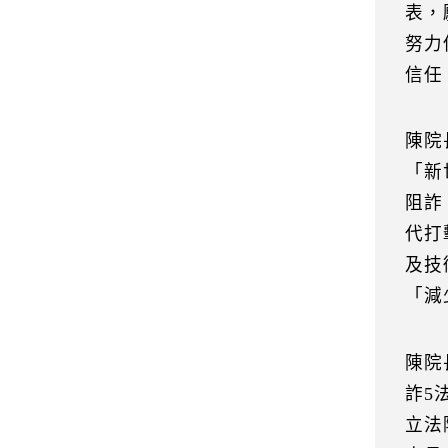
表，
努力
信任
陳院
「新
阻詐
代打
及技
「減
陳院
詐5
立法