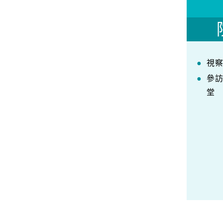
視
參
堂