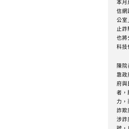
本月
信網
公室
止詐
也將
科技
陳院
靠政
府與
者，
力，
詐欺
涉詐
號，