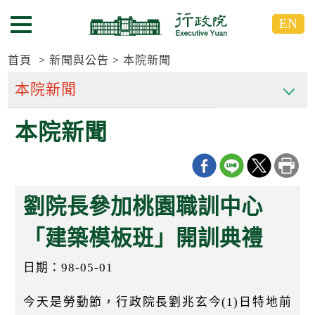
跳
跳
EN
到
到
選單按鈕
主
主
要
要
首頁
新聞與公告
本院新聞
內
內
容
容
區
區
本院新聞
塊
塊
G
o
T
o
C
劉院長參加桃園職訓中心
e
n
t
「建築模板班」開訓典禮
e
r
日期：98-05-01
b
l
o
今天是勞動節，行政院長劉兆玄今(1)日特地前
c