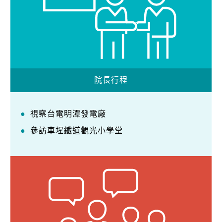
院長行程
視察台電明潭發電廠
參訪車埕鐵道觀光小學堂