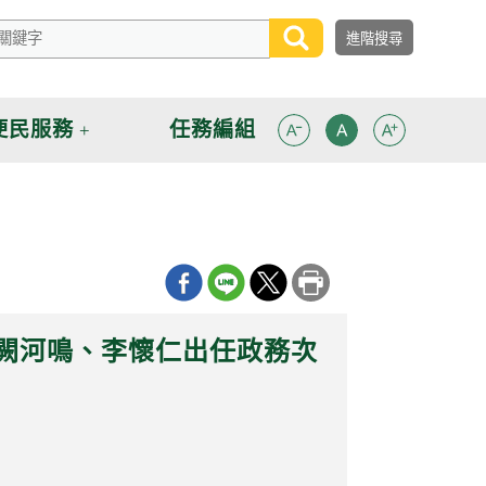
便民服務
任務編組
 闕河鳴、李懷仁出任政務次