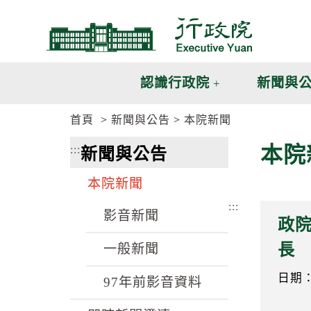
跳
跳
到
到
主
主
要
要
內
內
認識行政院
新聞與
容
容
區
區
首頁
新聞與公告
本院新聞
塊
塊
G
本院
:::
新聞與公告
o
T
o
本院新聞
C
e
:::
n
影音新聞
政院
t
e
長
一般新聞
r
b
l
日期：1
97年前影音資料
o
c