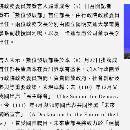
院政務委員兼發言人羅秉成今（5）日召開記者
發布「數位發展部」首任部長，由行政院政務委員
出任，兩位政務次長分別由國立陽明交通大學電機
學系副教授闕河鳴，以及一卡通票證公司董事長李
出任。
言人表示，數位發展部將於本（8）月27日掛牌成
首任部長唐鳳本在資訊界享有盛名，加入行政團隊
行政院政務委員期間，負責開放政府、社會創新及
參與等重要政策，表現卓越；去（110）年12月又
國出席「民主峰會」（The Summit for Democra
），今（111）年4月與50餘國代表共同簽署「未來
宣言」（A Declaration for the Future of the I
ernet），普受國際矚目。未來唐部長將致力於「建構