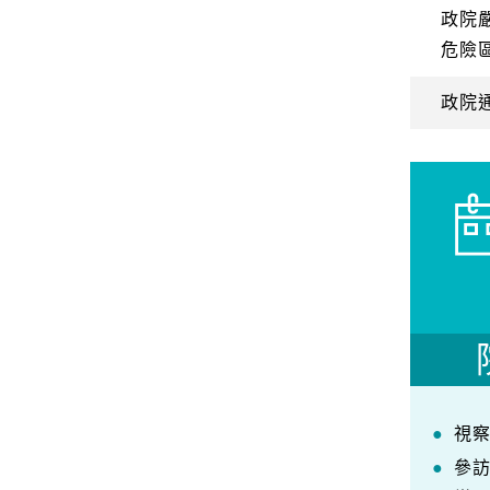
政院
危險
政院
視
參