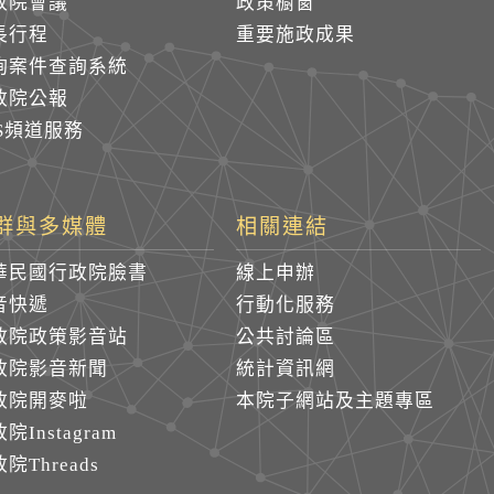
政院會議
政策櫥窗
長行程
重要施政成果
詢案件查詢系統
政院公報
SS頻道服務
群與多媒體
相關連結
華民國行政院臉書
線上申辦
音快遞
行動化服務
政院政策影音站
公共討論區
政院影音新聞
統計資訊網
政院開麥啦
本院子網站及主題專區
院Instagram
院Threads