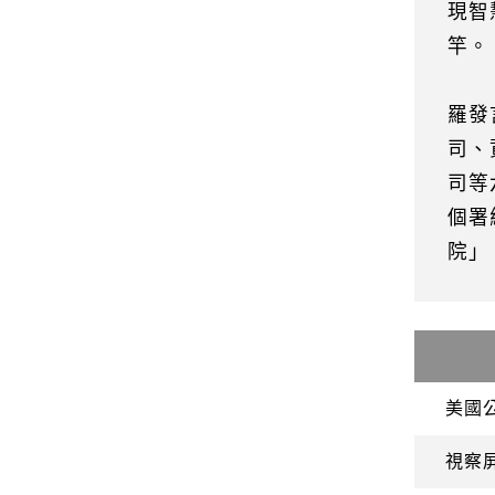
現智
竿。
羅發
司、
司等
個署
院」
美國
視察