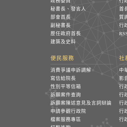
政務委員
行
秘書長、發言人
首
部會首長
質
副秘書長
行
歷任政府首長
R
建築及史料
便民服務
社
消費爭議申訴調解
中
寫信給院長
影
性別平等信箱
行
訴願案件查詢
行
訴願案陳述意見及言詞辯論
行
申請參觀行政院
行政
檔案服務專區
行政