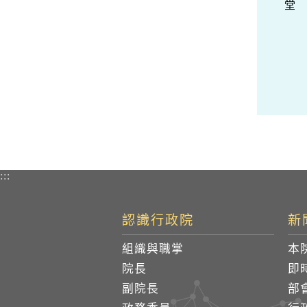
堂
:::
認識行政院
新
組織與職掌
本
院長
即
副院長
部