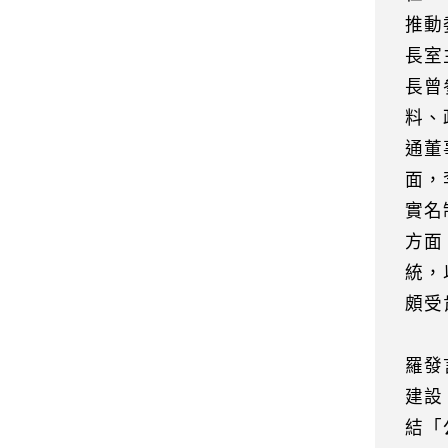
推動
長室
長曾
料、
通董
面，
實名
方面
統，
頗受
羅發
建設
結「