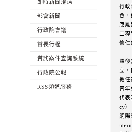
k
即時新聞澄清
行政
會，
部會新聞
唐鳳
行政院會議
工程
懷仁
首長行程
質詢案件查詢系統
羅發
立，
行政院公報
擔任
RSS頻道服務
青年
代表我
cy
網際網路
nt