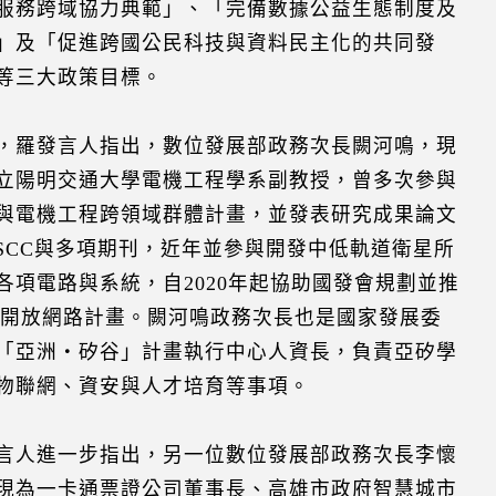
服務跨域協力典範」、「完備數據公益生態制度及
」及「促進跨國公民科技與資料民主化的共同發
等三大政策目標。
，羅發言人指出，數位發展部政務次長闕河鳴，現
立陽明交通大學電機工程學系副教授，曾多次參與
與電機工程跨領域群體計畫，並發表研究成果論文
SSCC與多項期刊，近年並參與開發中低軌道衛星所
各項電路與系統，自2020年起協助國發會規劃並推
G開放網路計畫。闕河鳴政務次長也是國家發展委
「亞洲‧矽谷」計畫執行中心人資長，負責亞矽學
物聯網、資安與人才培育等事項。
言人進一步指出，另一位數位發展部政務次長李懷
現為一卡通票證公司董事長、高雄市政府智慧城市