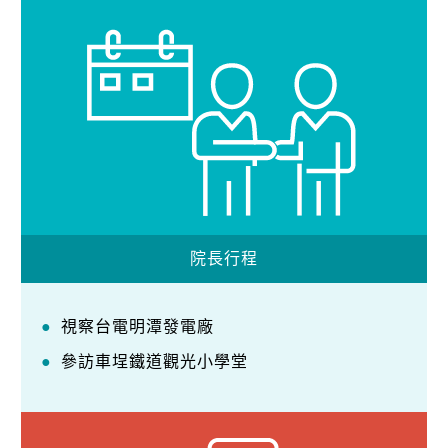
院長行程
視察台電明潭發電廠
參訪車埕鐵道觀光小學堂