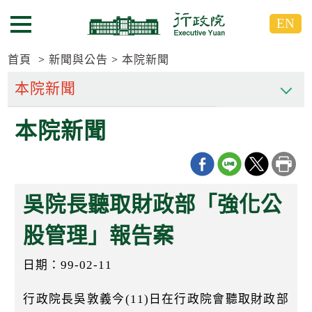
跳
跳
EN
到
到
選單按鈕
主
主
要
要
首頁
新聞與公告
本院新聞
內
內
容
容
區
區
本院新聞
塊
塊
G
o
T
o
C
吳院長聽取財政部「強化公
e
n
t
股管理」報告案
e
r
日期：99-02-11
b
l
o
行政院長吳敦義今(11)日在行政院會聽取財政部
c