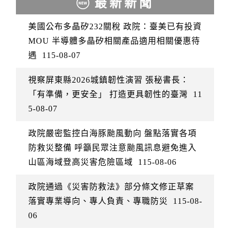
最新新聞
美國公布多晶矽232關稅 政院：臺美已有投資
MOU 半導體多晶矽相關產品適用相關優惠待
遇
115-08-07
視察屏東縣2026城鎮韌性演習 張秘書長：
「有準備，更安全」 打造更具韌性的臺灣
11
5-08-07
政院嚴密監控白海豚颱風動向 盤點落實各項
防救災整備 呼籲民眾注意颱風訊息避免進入
山區海域登高災害危險區域
115-08-06
政院通過《災害防救法》部分條文修正草案
落實專業導向、專人負責、專職防災
115-08-
06