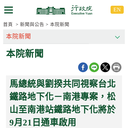
跳
跳
EN
到
到
選單按鈕
主
主
要
要
首頁
新聞與公告
本院新聞
內
內
容
容
區
區
本院新聞
塊
塊
G
o
T
o
C
馬總統與劉揆共同視察台北
e
n
t
鐵路地下化－南港專案，松
e
r
山至南港站鐵路地下化將於
b
l
o
9月21日通車啟用
c