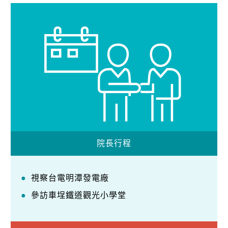
院長行程
視察台電明潭發電廠
參訪車埕鐵道觀光小學堂