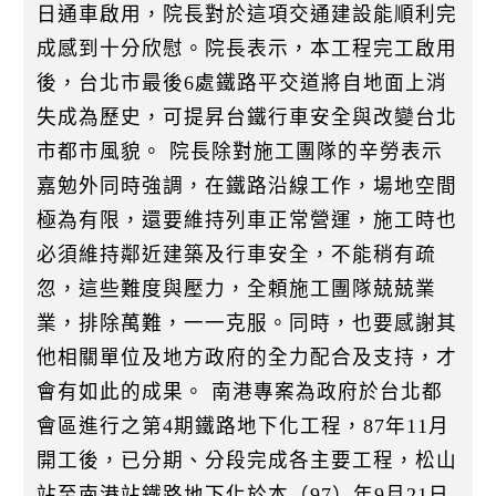
日通車啟用，院長對於這項交通建設能順利完
成感到十分欣慰。院長表示，本工程完工啟用
後，台北市最後6處鐵路平交道將自地面上消
失成為歷史，可提昇台鐵行車安全與改變台北
市都市風貌。 院長除對施工團隊的辛勞表示
嘉勉外同時強調，在鐵路沿線工作，場地空間
極為有限，還要維持列車正常營運，施工時也
必須維持鄰近建築及行車安全，不能稍有疏
忽，這些難度與壓力，全頼施工團隊兢兢業
業，排除萬難，一一克服。同時，也要感謝其
他相關單位及地方政府的全力配合及支持，才
會有如此的成果。 南港專案為政府於台北都
會區進行之第4期鐵路地下化工程，87年11月
開工後，已分期、分段完成各主要工程，松山
站至南港站鐵路地下化於本（97）年9月21日