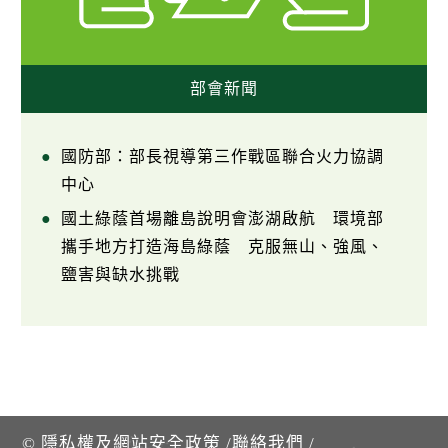
部會新聞
國防部：部長視導第三作戰區聯合火力協調
中心
國土綠蔭首場離島說明會澎湖啟航 環境部
攜手地方打造海島綠蔭 克服無山、強風、
鹽害與缺水挑戰
©
隱私權及網站安全政策
/
聯絡我們
/