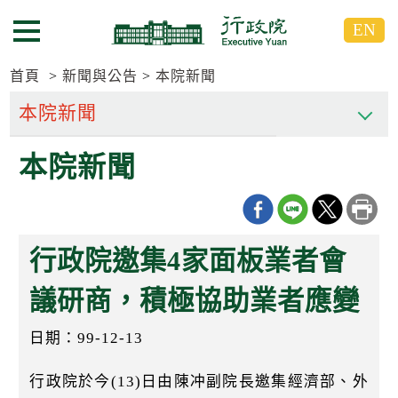
跳
跳
EN
到
到
選單按鈕
主
主
要
要
首頁
新聞與公告
本院新聞
內
內
容
容
區
區
本院新聞
塊
塊
G
o
T
o
C
行政院邀集4家面板業者會
e
n
t
議研商，積極協助業者應變
e
r
日期：99-12-13
b
l
o
行政院於今(13)日由陳冲副院長邀集經濟部、外
c