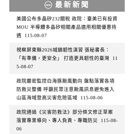
最新新聞
美國公布多晶矽232關稅 政院：臺美已有投資
MOU 半導體多晶矽相關產品適用相關優惠待
遇
115-08-07
視察屏東縣2026城鎮韌性演習 張秘書長：
「有準備，更安全」 打造更具韌性的臺灣
11
5-08-07
政院嚴密監控白海豚颱風動向 盤點落實各項
防救災整備 呼籲民眾注意颱風訊息避免進入
山區海域登高災害危險區域
115-08-06
政院通過《災害防救法》部分條文修正草案
落實專業導向、專人負責、專職防災
115-08-
06