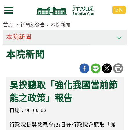
跳
跳
EN
到
到
選單按鈕
主
主
要
要
首頁
新聞與公告
本院新聞
內
內
容
容
區
區
本院新聞
塊
塊
G
o
T
o
C
吳揆聽取「強化我國當前節
e
n
t
能之政策」報告
e
r
日期：99-09-02
b
l
o
行政院長吳敦義今(2)日在行政院會聽取「強
c