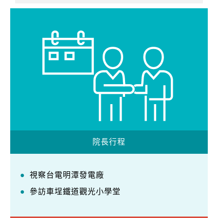
院長行程
視察台電明潭發電廠
參訪車埕鐵道觀光小學堂