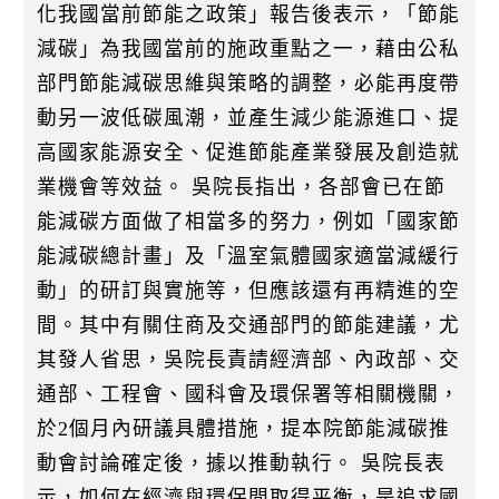
k
化我國當前節能之政策」報告後表示，「節能
減碳」為我國當前的施政重點之一，藉由公私
部門節能減碳思維與策略的調整，必能再度帶
動另一波低碳風潮，並產生減少能源進口、提
高國家能源安全、促進節能產業發展及創造就
業機會等效益。 吳院長指出，各部會已在節
能減碳方面做了相當多的努力，例如「國家節
能減碳總計畫」及「溫室氣體國家適當減緩行
動」的研訂與實施等，但應該還有再精進的空
間。其中有關住商及交通部門的節能建議，尤
其發人省思，吳院長責請經濟部、內政部、交
通部、工程會、國科會及環保署等相關機關，
於2個月內研議具體措施，提本院節能減碳推
動會討論確定後，據以推動執行。 吳院長表
示，如何在經濟與環保間取得平衡，是追求國