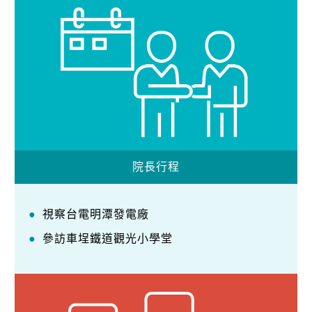
院長行程
視察台電明潭發電廠
參訪車埕鐵道觀光小學堂