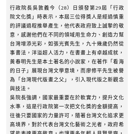
k
行政院長吳敦義今（28）日頒發第29屆「行政
院文化獎」時表示，本屆三位得獎人是經過慎重
的評議過程推舉產生，他代表政府致上誠摯的敬
意，感謝他們在不同的領域用生命力、創造力幫
台灣增添光彩，如張光賓先生，九十幾歲仍然從
事書法，洋溢超人活力，在書畫上有卓越成就，
黃春明先生是本土著名的小說家，在著作「看海
的日子」展現台灣文學意境，而廖修平先生被譽
為「台灣現代版畫之父」，引入現代版之新觀念
與技法。
吳院長強調，國家最重要在於軟實力，提升文化
水準，這是行政院第一次把文化獎的金額提高，
往後只要國家的力量許可，隨著台灣文化追求更
高境界，對於代表台灣文化藝術之光者，政府希
望能表達更高敬意，也讓更多年輕人見賢思齊，