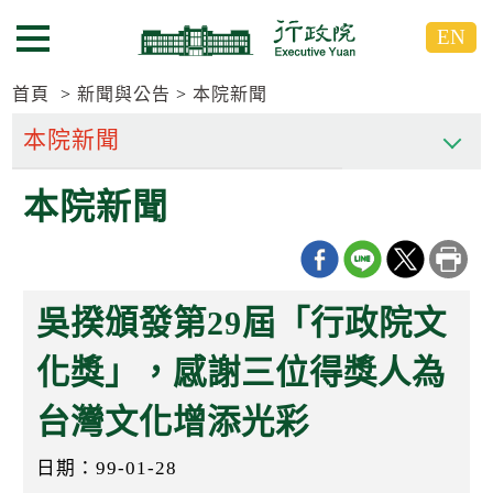
跳
跳
EN
到
到
選單按鈕
主
主
要
要
首頁
新聞與公告
本院新聞
內
內
容
容
區
區
本院新聞
塊
塊
G
o
T
o
C
吳揆頒發第29屆「行政院文
e
n
t
化獎」，感謝三位得獎人為
e
r
台灣文化增添光彩
b
l
o
日期：99-01-28
c