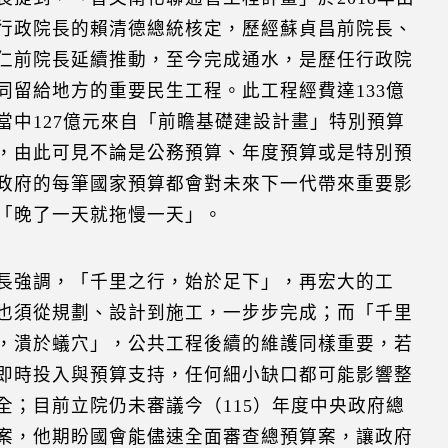
行政院長的賴清德總統核定，歷經蘇貞昌前院長、
仁前院長延續推動，至今完成通水，是歷任行政院
同留給地方的重要民生工程。此工程經費達133億
當中127億元來自「前瞻基礎建設計畫」特別預算
，由此可見不論是公務預算、年度預算或是特別預
政府的每筆國家預算都會對未來下一代帶來重要影
「晚了一天就拖慢一天」。
長強調，「千里之行，始於足下」，再宏大的工
也須從規劃、設計到施工，一步步完成；而「千里
，潰於蟻穴」，公共工程後續的維護同樣重要，若
即時投入與預算支持，任何細小缺口都可能影響整
全；目前立院仍未審議今（115）年度中央政府總
案，他期盼國會能儘速全面審查總預算案，讓政府