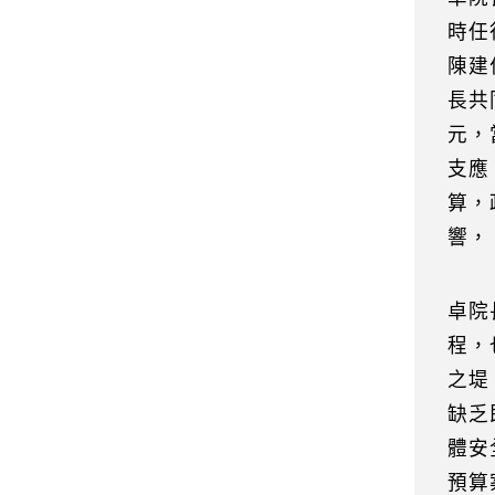
時任
陳建
長共
元，
支應
算，
響，
卓院
程，
之堤
缺乏
體安
預算