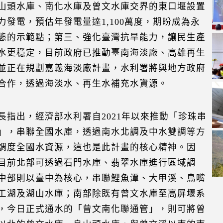
山頭水庫、南化水庫及曾文水庫交界的東口堰設置
力發電，預估年發電量達1,100萬度，期盼成為永
態的示範點；第三、強化臺灣抗旱能力，讓民生產
水更穩定，目前政府已推動臺南海淡廠、高雄再生
並正在規劃嘉義海淡廠計畫，水利署將與地方政府
合作，透過海淡水、再生水補充水資源。
長指出，經濟部水利署自2021年以來推動「珍珠串
」，串聯全國水庫，透過南水北調及中水雙調等方
調度全國水資源，這也是此計畫的核心精神。因
目前北部可透過石門水庫、翡翠水庫進行區域調
中部則以臺中為核心，串聯鯉魚潭、大甲溪、鳥嘴
工湖及湖山水庫；南部除既有曾文水庫至高屏堰系
，今日正式通水的「曾文南化聯通管」，則可將曾