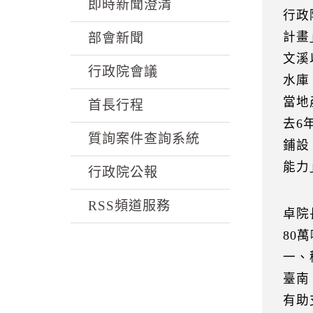
k
即時新聞澄清
行政
計畫
部會新聞
文溪
行政院會議
水庫
當地
首長行程
去6
質詢案件查詢系統
鋪設
能力
行政院公報
RSS頻道服務
卓院
80
一、
臺南
有助