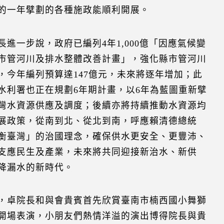
的一年擘劃的各種施政能順利開展。
長進一步說，政府已編列4年1,000億「因應氣候變
市管河川及排水整體改善計畫」，強化縣市管河川
，今年編列預算達147億元，未來將逐年增加；此
水利署也正在規劃6年期計畫，以6年為藍圖重新擘
灣水資源供應及調度；後續亦將持續推動水資源均
展政策，從南到北、從北到南，呼應賴清德總統
衡臺灣」的治國理念，確保供水更安全、更豐沛、
支應民生及產業，未來將共同迎接新治水、新供
降漏水的新時代。
，卓院長和與會貴賓首先欣賞臺南市楠西國小舞獅
開場表演，小朋友們熱情洋溢的演出博得院長與貴