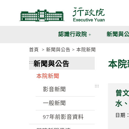
跳
跳
到
到
主
主
要
要
內
內
認識行政院
新聞與
容
容
區
區
首頁
新聞與公告
本院新聞
塊
塊
G
本院
:::
新聞與公告
o
T
o
本院新聞
C
e
:::
n
影音新聞
曾文
t
e
水
一般新聞
r
b
l
日期：1
97年前影音資料
o
c