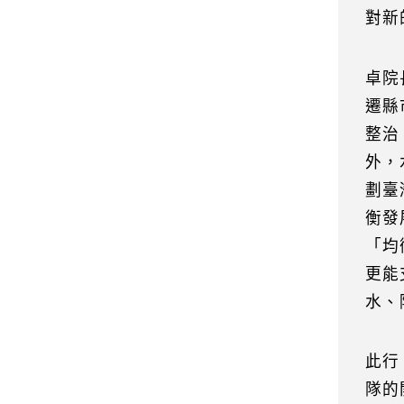
對新
卓院
遷縣
整治
外，
劃臺
衡發
「均
更能
水、
此行
隊的