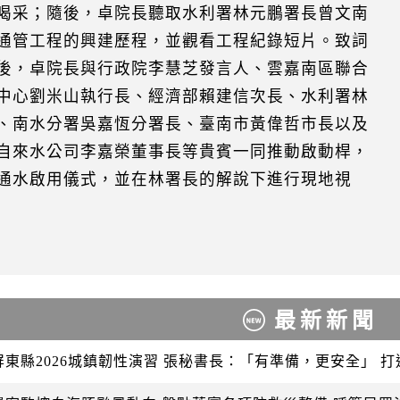
喝采；隨後，卓院長聽取水利署林元鵬署長曾文南
通管工程的興建歷程，並觀看工程紀錄短片。致詞
後，卓院長與行政院李慧芝發言人、雲嘉南區聯合
中心劉米山執行長、經濟部賴建信次長、水利署林
、南水分署吳嘉恆分署長、臺南市黃偉哲市長以及
自來水公司李嘉榮董事長等貴賓一同推動啟動桿，
通水啟用儀式，並在林署長的解說下進行現地視
最新新聞
屏東縣2026城鎮韌性演習 張秘書長：「有準備，更安全」 