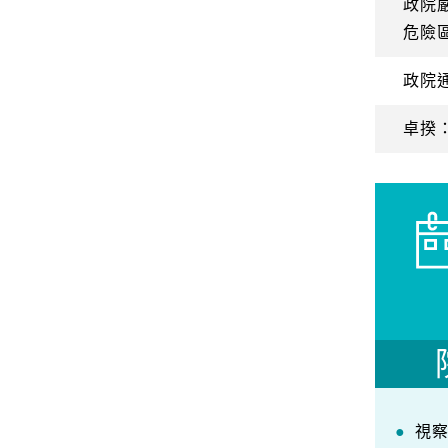
政院
危險
政院
卓揆
視