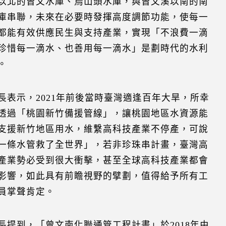
以北的曾文水庫、烏山頭水庫，與曾文溪以南的南
庫串聯，未來在必要時發揮高度調節功能，使每一
都能有效供應民生與支持產業，實現「不浪費一滴
珍惜每一滴水、也善用每一滴水」是劃時代的水利
。
長表示，2021年前後當時臺灣適逢百年大旱，所幸
透過「桃園新竹備援管線」，讓桃園地區水資源能
支援新竹地區用水，維繫高科技產業不停產，可說
一條水管救了全世界」，若非珍珠串計畫，臺灣高
產業勢必受到很大衝擊，甚至全球高科技產業都會
影響，如此具有前瞻視野的擘劃，值得給予所有工
員掌聲肯定。
長提到，「曾文南化聯通管工程計畫」於2018年由