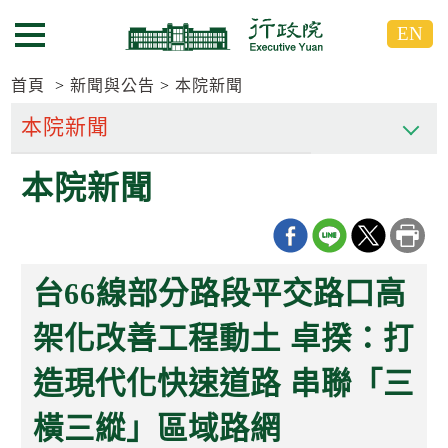
跳
跳
EN
到
到
選單按鈕
主
主
要
要
首頁
新聞與公告
本院新聞
內
內
容
容
區
區
本院新聞
塊
塊
G
o
T
o
C
台66線部分路段平交路口高
e
n
t
架化改善工程動土 卓揆：打
e
r
造現代化快速道路 串聯「三
b
l
o
橫三縱」區域路網
c