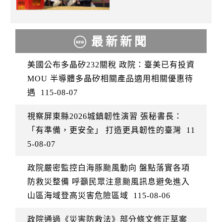
最新新聞
美國公布多晶矽232關稅 政院：臺美已有投資
MOU 半導體多晶矽相關產品適用相關優惠待
遇
115-08-07
視察屏東縣2026城鎮韌性演習 張秘書長：
「有準備，更安全」 打造更具韌性的臺灣
11
5-08-07
政院嚴密監控白海豚颱風動向 盤點落實各項
防救災整備 呼籲民眾注意颱風訊息避免進入
山區海域登高災害危險區域
115-08-06
政院通過《災害防救法》部分條文修正草案