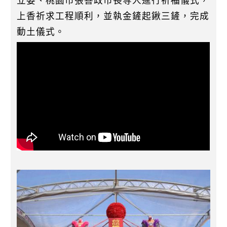
立委、桃園市張善政市長等人進行祈福儀式，
上香祈求工程順利，並執金鏟起鍬三鏟，完成
動土儀式。