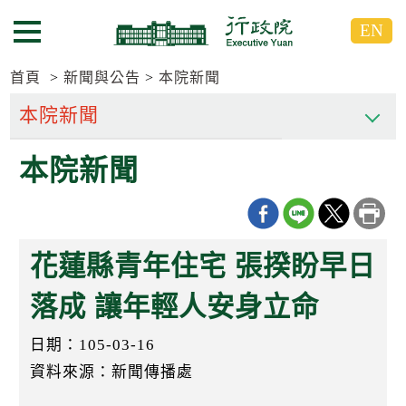
跳
跳
EN
到
到
選單按鈕
主
主
要
要
首頁
新聞與公告
本院新聞
內
內
容
容
區
區
本院新聞
塊
塊
G
o
T
o
C
花蓮縣青年住宅 張揆盼早日
e
n
t
落成 讓年輕人安身立命
e
r
日期：105-03-16
b
l
資料來源：新聞傳播處
o
c