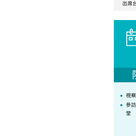
出席
視
參
堂