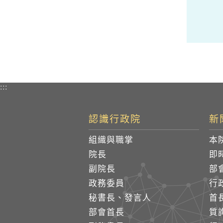
:::
認識行政院
新
組織與職掌
本
院長
即
副院長
部
政務委員
行
秘書長、發言人
首
部會首長
質