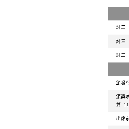
討三
討三
討三
頒發
頒獎
算
11
出席