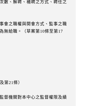
次數、解聘、補聘之方式、聘任之
事會之職權與開會方式、監事之職
無給職。（草案第10條至第17
及第21條）
監督機關對本中心之監督權限及績