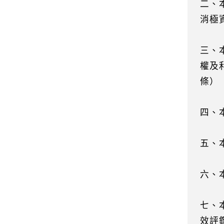
二、
消極
三、
權及
條）
四、
五、
六、
七、
效評