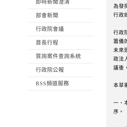
k
即時新聞澄清
為發
行政
部會新聞
行政院會議
行政
籌備
首長行程
未來
質詢案件查詢系統
政法
議後
行政院公報
RSS頻道服務
本草
一、
序。