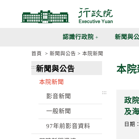
跳
跳
到
到
主
主
要
要
內
內
認識行政院
新聞與
容
容
區
區
首頁
新聞與公告
本院新聞
塊
塊
G
本院
:::
新聞與公告
o
T
o
本院新聞
C
e
:::
n
影音新聞
政
t
e
及
一般新聞
r
b
l
日期：1
97年前影音資料
o
c