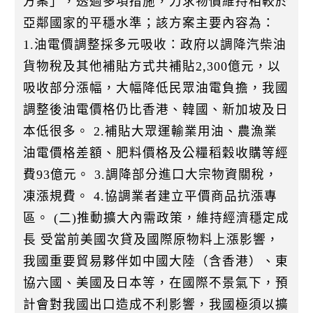
方案」，透過多項措施，力求物價維持相較於
亞鄰國家的平穩水準；該方案主要內容為：
1.油電價調整採多元吸收：政府以調降汽柴油
貨物稅及其他補貼方式共補貼2,300億元，以
吸收部分漲幅，大幅降低民眾油電負擔，我國
調整後油電價格仍比香港、韓國、新加坡及日
本低很多。 2.補貼大眾運輸業用油、農漁業
油電價格差額、肥料價格及公糧稻穀收購等經
費93億元。 3.調降部分進口大宗物資關稅，
凍漲規費。 4.協調業者建立平價商品抗漲專
區。 (二)推動擴大內需政策，維持經濟穩定成
長 受當前美國次貸及國際原物料上漲影響，
我國重要貿易夥伴如中國大陸（含香港）、東
協六國、美國及日本等，在國際不景氣下，預
計會對我國出口造成不利影響，我國極須以擴