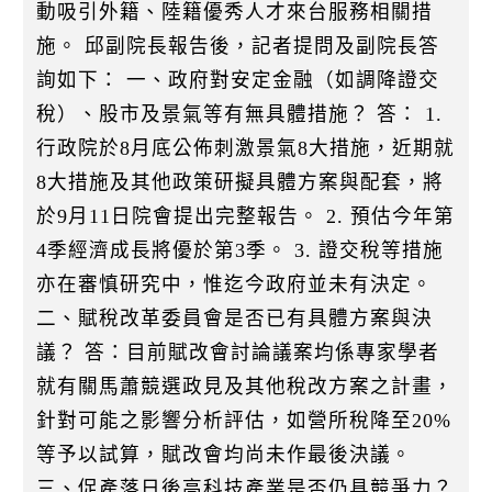
動吸引外籍、陸籍優秀人才來台服務相關措
施。 邱副院長報告後，記者提問及副院長答
詢如下： 一、政府對安定金融（如調降證交
稅）、股市及景氣等有無具體措施？ 答： 1.
行政院於8月底公佈刺激景氣8大措施，近期就
8大措施及其他政策研擬具體方案與配套，將
於9月11日院會提出完整報告。 2. 預估今年第
4季經濟成長將優於第3季。 3. 證交稅等措施
亦在審慎研究中，惟迄今政府並未有決定。
二、賦稅改革委員會是否已有具體方案與決
議？ 答：目前賦改會討論議案均係專家學者
就有關馬蕭競選政見及其他稅改方案之計畫，
針對可能之影響分析評估，如營所稅降至20%
等予以試算，賦改會均尚未作最後決議。
三、促產落日後高科技產業是否仍具競爭力？