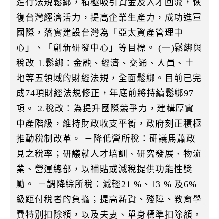
進行法規鬆綁，積極吸引資金及人才回流，恢
復台灣經濟活力，提高企業生產力，成功進軍
國際，落實建設台灣為「亞太資產管理中
心」、「創新研發中心」等目標。 (一)鬆綁與
稅改 1.鬆綁：金融、經濟、交通、人員、土
地等五領域的財經法規，全面鬆綁。目前已完
成74項財經法規修正，年底前將持續鬆綁97
項。 2.稅改：為提升國際競爭力，建構厚實
中產階級，維持財政收支平衡，政府刻正積極
推動稅制改革。 －降低營所稅：研議馬蕭政
見之稅率；研議就人才培訓、研究發展、物流
業、營運總部，以補貼或減稅提供功能性獎
勵。 －調降綜所稅：減輕21 %、13 % 及6%
級距付稅者的負擔；提高薪資、殘障、教育學
費特別扣除額，以及夫妻、單身標準扣除額。