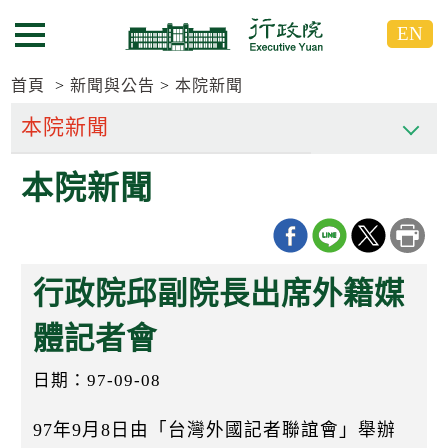
跳
跳
EN
到
到
選單按鈕
主
主
要
要
首頁
新聞與公告
本院新聞
內
內
容
容
區
區
本院新聞
塊
塊
G
o
T
o
C
行政院邱副院長出席外籍媒
e
n
t
體記者會
e
r
日期：97-09-08
b
l
o
97年9月8日由「台灣外國記者聯誼會」舉辦
c