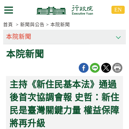
跳
跳
EN
到
到
選單按鈕
主
主
要
要
首頁
新聞與公告
本院新聞
內
內
容
容
區
區
本院新聞
塊
塊
G
o
T
o
C
主持《新住民基本法》通過
e
n
t
後首次協調會報 史哲：新住
e
r
民是臺灣關鍵力量 權益保障
b
l
o
將再升級
c