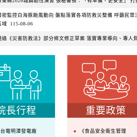
屏東縣2026城鎮韌性演習 張秘書長：「有準備，更安全」 
嚴密監控白海豚颱風動向 盤點落實各項防救災整備 呼籲民
區域
115-08-06
通過《災害防救法》部分條文修正草案 落實專業導向、專人
院長行程
重要政策
察台電明潭發電廠
《食品安全衛生管理