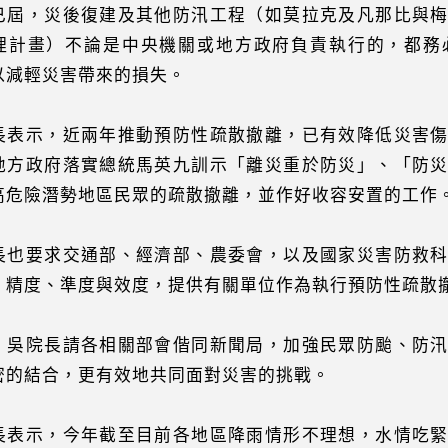
已屆，災後復建及其他防汛工程（如莫拉克及凡那比與
理計畫）不論是中央機關或地方政府負責執行的，都務
以減輕災害帶來的損失。
長表示，近兩年推動預防性疏散撤離，已有效降低災害
地方政府落實總統馬英九訓示「離災重於防災」、「防
高危險潛勢地區民眾的疏散撤離，並作好收容安置的工作
長也要求交通部、經濟部、農委會，以及國家災害防救
、精度、準度與效度，提供有關單位作為執行預防性疏散
，吳院長請各相關部會偕同新聞局，加強民眾防颱、防
密的結合，更有效地共同面對災害的挑戰。
長表示，今年截至目前各地區降雨情形不理想，水情吃