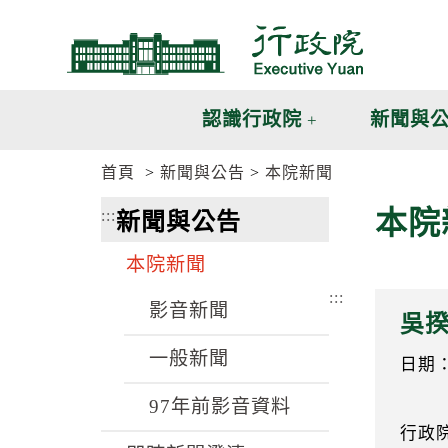
跳
跳
到
到
主
主
要
要
內
內
認識行政院
新聞與
容
容
區
區
首頁
新聞與公告
本院新聞
塊
塊
G
本院
:::
新聞與公告
o
T
o
本院新聞
C
e
:::
n
影音新聞
吳揆
t
e
一般新聞
r
日期：1
b
l
97年前影音資料
o
行政
c