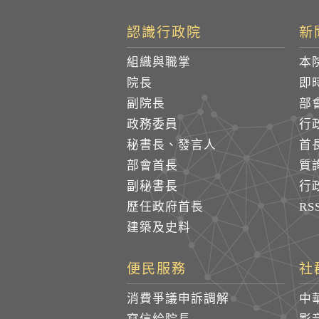
認識行政院
新
組織與職掌
本
院長
即
副院長
部
政務委員
行
秘書長、發言人
首
部會首長
質
副秘書長
行
歷任政府首長
R
建築及史料
便民服務
社
消費爭議申訴調解
中