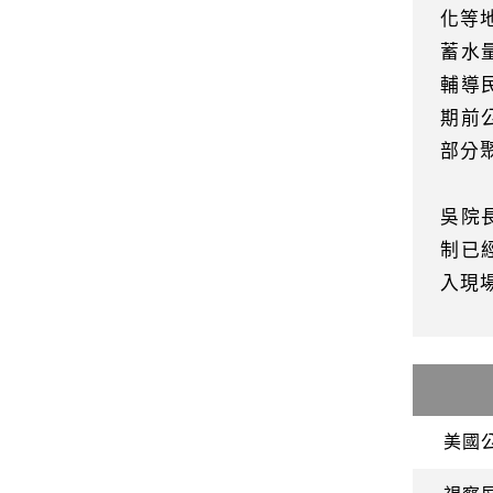
化等
蓄水
輔導
期前
部分
吳院
制已
入現
美國