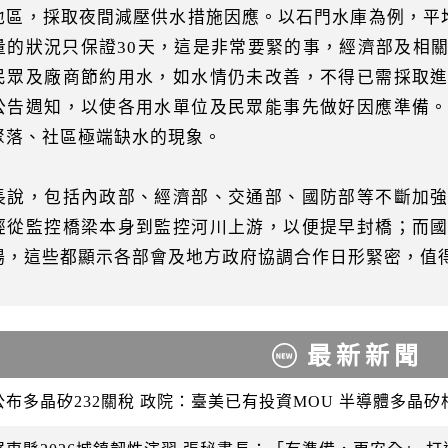
地區，採取夜間減壓供水措施因應。以石門水庫為例，平均
量的狀況只保證30天，這是非常要緊的事，經濟部及相
民眾及廠商節約用水，如水情仍未改善，不得已需採取
公告週知，以使各用水單位及民眾能事先做好因應準備
聚落、社區極端缺水的現象。
長說，包括內政部、經濟部、交通部、國防部等不斷加
經從監控橋梁本身到監控河川上游，以便提早封橋；而
場，這些都顯示各部會及地方政府協調合作日形緊密，值
最新新聞
公布多晶矽232關稅 政院：臺美已有投資MOU 半導體多晶