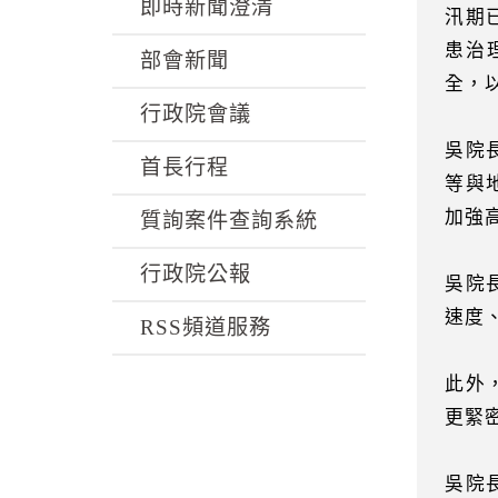
k
即時新聞澄清
汛期
患治
部會新聞
全，
行政院會議
吳院
首長行程
等與
加強
質詢案件查詢系統
行政院公報
吳院
速度
RSS頻道服務
此外
更緊
吳院