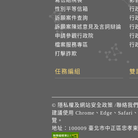
寫信給院長
影
性別平等信箱
行
訴願案件查詢
行
訴願案陳述意見及言詞辯論
行
申請參觀行政院
行政
檔案服務專區
行政
打擊詐欺
任務編組
雙
©
隱私權及網站安全政策
/
聯絡我
建議使用 Chrome、Edge、Safari
覽。
地址：100009 臺北市中正區忠孝東路