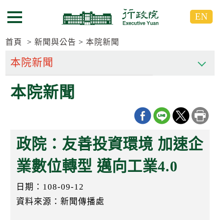
跳
跳
EN
到
到
選單按鈕
主
主
要
要
首頁
新聞與公告
本院新聞
內
內
容
容
區
區
本院新聞
塊
塊
G
o
T
o
C
政院：友善投資環境 加速企
e
n
t
業數位轉型 邁向工業4.0
e
r
日期：108-09-12
b
l
資料來源：新聞傳播處
o
c