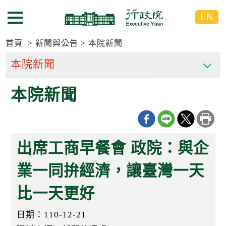
跳
跳
EN
到
到
選單按鈕
主
主
要
要
首頁
新聞與公告
本院新聞
內
內
容
容
區
區
本院新聞
塊
塊
G
o
T
o
C
出席工商早餐會 政院：與企
e
n
t
業一同拚經濟，讓臺灣一天
e
r
比一天更好
b
l
o
日期：110-12-21
c