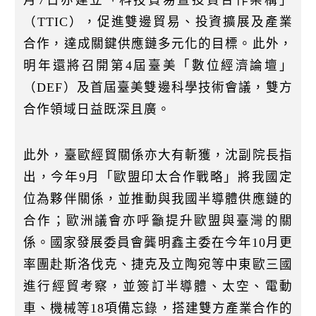
（TTIC），促進雙邊貿易、投資擴展及產業
合作，達成關鍵供應鏈多元化的目標。此外，
明年還將召開第4屆臺美「數位經濟論壇」
（DEF）及首屆臺美雙邊科學技術會議，雙方
合作領域日益既深且廣。
此外，臺歐經貿關係亦大有斬獲，沈副院長指
出，今年9月「歐盟印太合作戰略」將我國定
位為夥伴關係，並推動與我國半導體供應鏈的
合作；歐洲議會亦呼籲提升歐盟與臺灣的關
係。國家發展委員會龔明鑫主委在今年10月更
率團赴斯洛伐克、捷克及立陶宛等中東歐三國
進行經貿考察，並簽訂半導體、太空、電動
車、機械等18項備忘錄，搭建雙方產業合作的