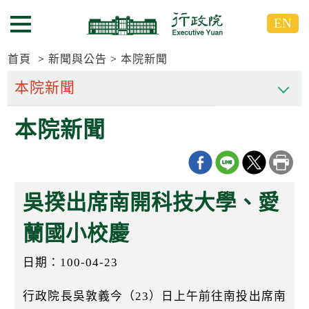
跳
跳
EN
到
到
選單按鈕
主
主
要
要
首頁
新聞與公告
本院新聞
內
內
容
容
區
區
本院新聞
塊
塊
G
o
T
o
C
吳揆出席南開科技大學、愛
e
n
t
蘭國小校慶
e
r
日期：100-04-23
b
l
o
行政院長吳敦義今（23）日上午前往南投出席南
c