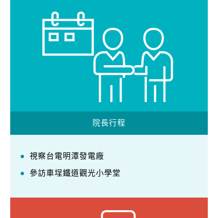
院長行程
視察台電明潭發電廠
參訪車埕鐵道觀光小學堂