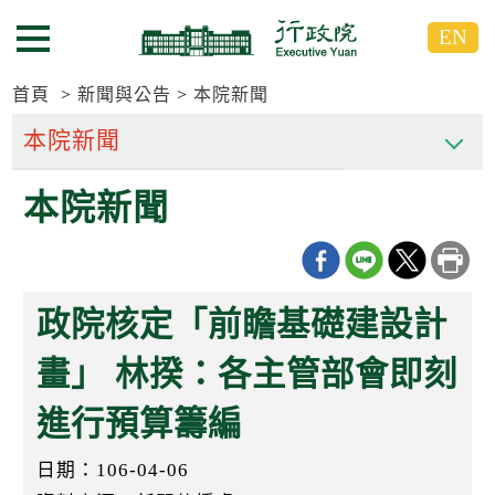
跳
跳
EN
到
到
選單按鈕
主
主
要
要
首頁
新聞與公告
本院新聞
內
內
容
容
區
區
本院新聞
塊
塊
G
o
T
o
C
政院核定「前瞻基礎建設計
e
n
t
畫」 林揆：各主管部會即刻
e
r
進行預算籌編
b
l
o
日期：106-04-06
c