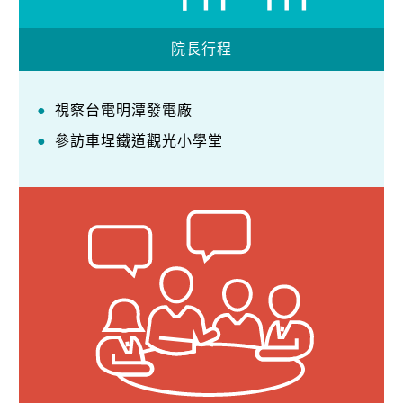
院長行程
視察台電明潭發電廠
參訪車埕鐵道觀光小學堂