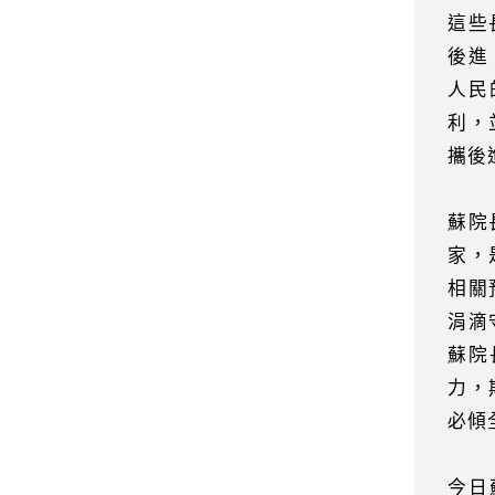
這些
後進
人民
利，
攜後
蘇院
家，
相關
涓滴
蘇院
力，
必傾
今日