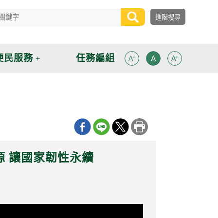
便民服務
任務編組
源 讓國家韌性永續