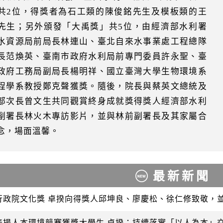
共2位，得獎者為石工類的陳俊銘先生及模板類的王
先生；另外頒發「大禹獎」共5位，由經濟部水利署
水資源局前局長林連山、臺北自來水事業處工程總隊
長范煥英、臺南市政府水利局前專門委員許永聖、臺
政府工務局副局長楊明祥、國立臺灣大學生物環境系
程學系教授鄭克聲獲獎。隨後，院長與蔡英文總統及
部次長曾文生共同觀賞終身成就獎得獎人經濟部水利
副署長林火木專訪影片，並與林前副署長及其家屬合
念，場面溫馨。
最新新聞
行政院文化獎 卓揆向得獎人邱坤良、廖慶松、徐仁修致敬，
表揚人本環境競賽獲獎大學生 卓揆：持續落實「以人為本」