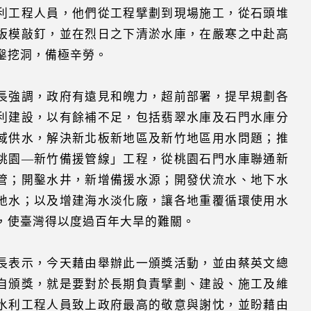
利工程人員，他們從工程擘劃到現場施工，從石頭堆
板模敲釘，並在烈日之下清淤水庫，在嚴寒之中赴高
鑿挖洞，備極辛勞。
長強調，政府有遠見和魄力，超前部署，提早規劃各
利建設，以有餘補不足，包括翡翠水庫及石門水庫分
域供水，解決新北板新地區及新竹地區用水問題；推
桃園—新竹備援管線」工程，從桃園石門水庫聯通新
管；開鑿水井，新增備援水源；開發伏流水、地下水
地水；以及增建海水淡化廠，讓各地重覆循環使用水
，使臺灣得以度過百年大旱的難關。
長表示，今天藉由舉辦此一頒獎活動，並由蔡英文總
自頒獎，就是要對於長期負責擘劃、建設、施工及維
水利工程人員致上政府最高的敬意與謝忱，並盼藉由