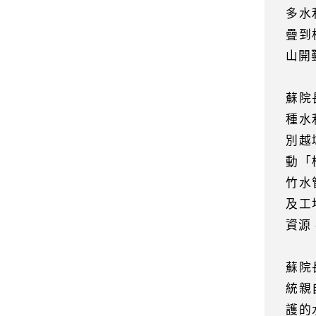
多水
疊到
山開
蘇院
種水
別越
動「
竹水
及工
資源
蘇院
統親
護的