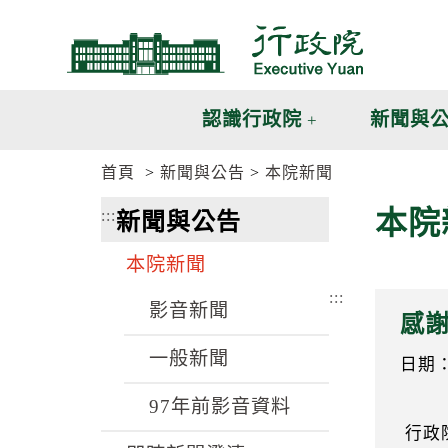
跳
跳
到
到
主
主
要
要
內
內
認識行政院
新聞與
容
容
區
區
首頁
新聞與公告
本院新聞
塊
塊
G
本院
:::
新聞與公告
o
T
o
本院新聞
C
e
:::
n
影音新聞
感謝
t
e
一般新聞
r
日期：1
b
l
97年前影音資料
o
行政
c