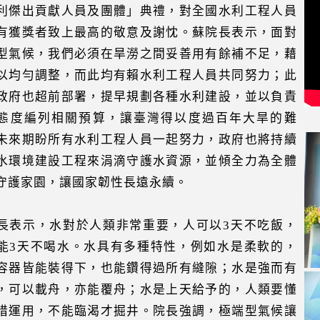
利傑出貢獻人員及團體」典禮，對全國水利工程人員
有獲獎者致上最高的敬意及謝忱。蘇院長表示，面對
型氣候，我們必須在旱澇之間妥善用有餘補不足，藉
以均勻調整，而此均有賴水利工程人員共同努力；此
政府也超前部署，提早規劃各種水利建設，並以負責
態度編列相關預算，讓臺灣得以度過百年大旱的難
未來期盼所有水利工程人員一起努力，政府也將持續
水環境建設工程來涓滴守護水資源，並傾全力為全體
守護家園，讓國家韌性長遠永續。
長表示，水對於人類非常重要，人可以3天不吃飯，
能3天不喝水。水具有多種特性，例如水是柔軟的，
容器皆能裝得下，也能鑽得過所有縫隙；水是強而有
，可以載舟，亦能覆舟；水是上天給予的，人類要懂
惜運用，不能臨渴才掘井。院長強調，極端型氣候讓