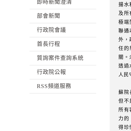
k
即時新聞澄清
揚水
及所
部會新聞
極端
行政院會議
聯通
外，
首長行程
任的
關。
質詢案件查詢系統
透過
行政院公報
人民
RSS頻道服務
蘇院
但不
所有
力的
得珍