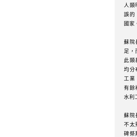
人類
誤的
國家
蘇院
足，
此類
均分
工業
有餘
水利
蘇院
不太
碑祭