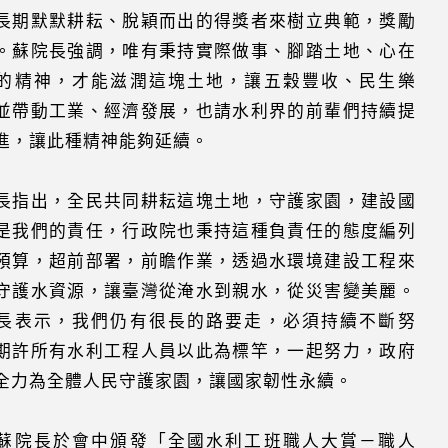
長期默默耕耘、脫穎而出的得獎者來樹立典範，獎勵
。蘇院長強調，唯有秉持實際做事、腳踏土地、心在
的精神，才能滋潤這塊土地，讓五穀豐收、民生樂
並帶動工業、經濟發展，也請水利界的前輩們持續提
進，讓此種精神能夠延續。
長指出，全民共同耕耘這塊土地，守護家園，建設國
是我們的責任，行政院也秉持這種負責任的態度編列
預算，超前部署，前瞻作業，透過水環境建設工程來
守護水資源，讓臺灣從淹水到親水，從災害變美麗。
長表示，我們仍有很長的路要走，必須持續不斷努
期許所有水利工程人員以此為標竿，一起努力，政府
全力為全體人民守護家園，讓國家韌性永續。
蘇院長於會中頒發「全國水利工班職人大賞－職人