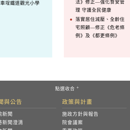
法》修正—強化食安管
訪車埕鐵道觀光小學
理 守護全民健康
落實居住減壓、全齡住
宅照顧—修正《危老條
例》及《都更條例》
聞與公告
政策與計畫
院新聞
施政方針與報告
時新聞澄清
院會議案