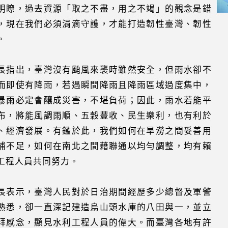
明瞭，過去資源「取之不盡，用之不竭」的觀念是錯
，現在我們必須涓滴守護，才能打造韌性臺灣、韌性
。
長指出，臺灣沒有颱風來襲時雖然安全，但雨水卻不
而即使有降雨，若遇瞬間降雨且降雨區域過度集中，
暴雨必定會釀成災害，不堪負荷；因此，雨水若能平
布，將能風調雨順、五穀豐收、民生樂利，也有利於
、經濟發展。有鑑於此，我們如何在旱澇之間妥善用
補不足，如何在南北之間藉聯通以均勻調整，均有賴
工程人員共同努力。
長表示，臺灣人民對於日治期間經歷多少總督及軍警
熟悉，卻一直深記建造烏山頭水庫的八田與一，並立
拜感念，顯見水利工程人員的偉大。而臺灣各地有許