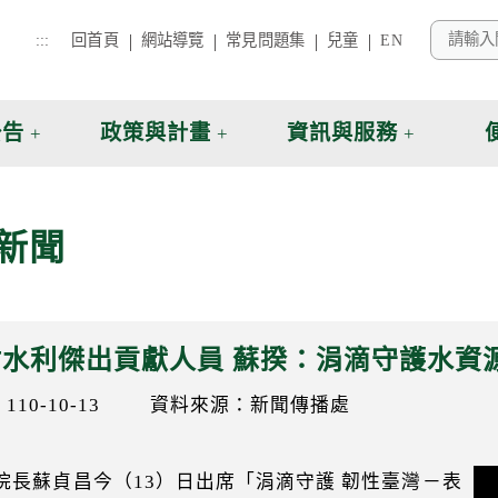
:::
回首頁
網站導覽
常見問題集
兒童
EN
公告
政策與計畫
資訊與服務
新聞
水利傑出貢獻人員 蘇揆：涓滴守護水資
10-10-13
資料來源：新聞傳播處
院長蘇貞昌今（13）日出席「涓滴守護 韌性臺灣－表