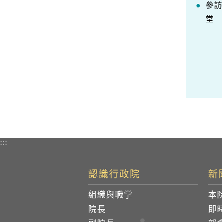
參
堂
:::
認識行政院
新
組織與職掌
本
院長
即