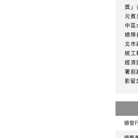
獎」
元賓
中區
總隊
北市
統工
經濟
署前
影留
頒發
頒獎