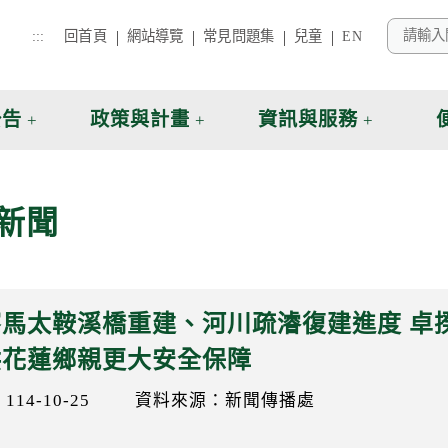
:::
回首頁
網站導覽
常見問題集
兒童
EN
公告
政策與計畫
資訊與服務
新聞
察馬太鞍溪橋重建、河川疏濬復建進度 卓
供花蓮鄉親更大安全保障
14-10-25
資料來源：新聞傳播處