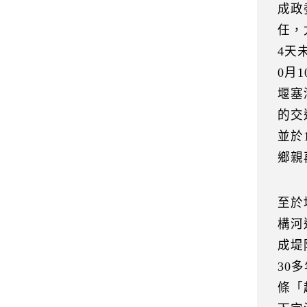
成政
任，
4天
0月
堰塞
的交
並於
鄉親
至於
構河
成堤
30
條「