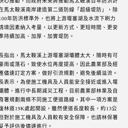
決心推動，而政府未來將推動馬太鞍溪百年防洪計
在馬太鞍溪南岸建造第二道防線「超級堤防」，除
100年防洪標準外，也將上游堰塞湖及水流下刷力
情境因素納入考量，以更新方式、更短時間、更安
準持續加高、加厚、加實堤防。
長指出，馬太鞍溪上游堰塞湖壩體太大，隨時有可
豪雨或落石，致使水位再度提高，因此農業部及經
應儘速訂定方案，做好引流規劃，避免後續溢流。
長表示，為使施工機具及人員能安全接近或進入堰
壩體，進行中長期減災工程，目前農業部林業及自
育署規劃兩條不同施工便道路線，其中一項方案是
復林道19K處起開設，雖然便道長度較長，約13公
但對於施工機具及人員較有安全保障，也請林保署
妥予評估後儘速進行。