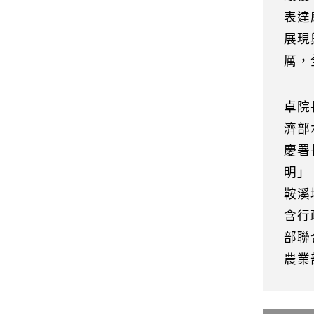
表達
展現
厲，
卓院
濟部
慶署
明」
鞍溪
含行
部聯
農業