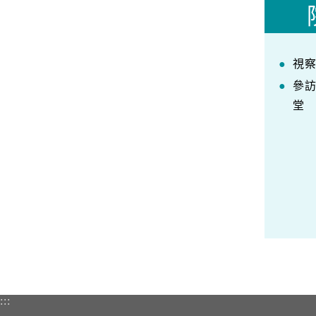
視
參
堂
:::