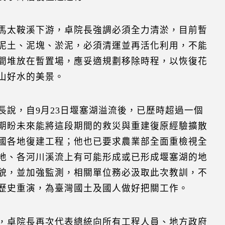
馬太鞍溪下游，卓院長強調必須全力清淤，目前暫
泥土、泥塊、淤泥，必須清運並再活化利用，不能
間堆放在暫置場，應妥適規劃移除時程，以恢復花
山好水的美景。
長說，自9月23日堰塞湖溢流後，已歷時超過一個
期盼未來能將這段期間的救災與重建復原經驗擴散
國各地復建工程；他也已要求農業部全面重檢視全
地、各河川溪流上有可能形成或已形成堰塞湖的地
貌，並加強監測，相關單位務必汲取此次教訓，不
歷史重演，為臺灣國土及國人做好把關工作。
，卓院長再次代表總統向所有工程人員、地方政府