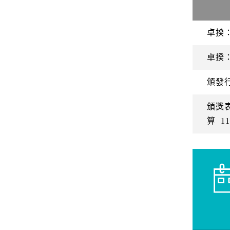
卓揆
卓揆
頒發
頒獎
算
11