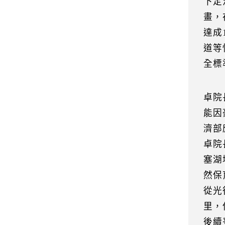
下定
畫，
達成
道等
全標
卓院
能因
濟部
卓院
塞湖
然保
從光
里，
後續