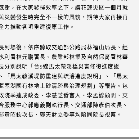
感謝，在大家發揮效率之下，讓花蓮災區一個月就
與災變發生時完全不一樣的風貌，期待大家再接再
全力推動各項重建復原工作。
長到場後，依序聽取交通部公路局林福山局長、經
水利署林元鵬署長、農業部林業及自然保育署林華
長分別說明「台9線馬太鞍溪橋災害修復進度說
、「馬太鞍溪堤防重建與疏濬進度說明」、「馬太
堰塞湖國有林地土砂清疏與治理規劃」等報告。包
政院季連成政委、李慧芝發言人、李孟諺顧問、東
合服務中心郭應義副執行長、交通部陳彥伯次長、
部黃昭欽次長、鄭天財立委等均陪同院長視察。