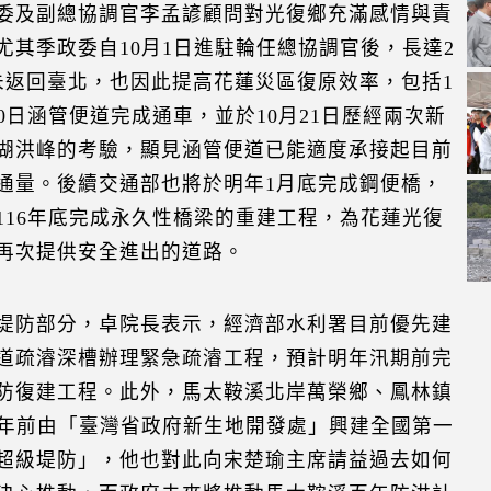
委及副總協調官李孟諺顧問對光復鄉充滿感情與責
尤其季政委自10月1日進駐輪任總協調官後，長達2
未返回臺北，也因此提高花蓮災區復原效率，包括1
10日涵管便道完成通車，並於10月21日歷經兩次新
湖洪峰的考驗，顯見涵管便道已能適度承接起目前
通量。後續交通部也將於明年1月底完成鋼便橋，
116年底完成永久性橋梁的重建工程，為花蓮光復
再次提供安全進出的道路。
堤防部分，卓院長表示，經濟部水利署目前優先建
道疏濬深槽辦理緊急疏濬工程，預計明年汛期前完
防復建工程。此外，馬太鞍溪北岸萬榮鄉、鳳林鎮
多年前由「臺灣省政府新生地開發處」興建全國第一
超級堤防」，他也對此向宋楚瑜主席請益過去如何