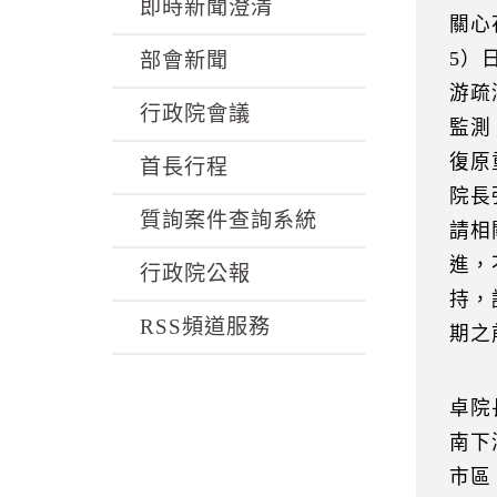
k
即時新聞澄清
關心
5）
部會新聞
游疏
行政院會議
監測
復原
首長行程
院長
質詢案件查詢系統
請相
進，
行政院公報
持，
RSS頻道服務
期之
卓院
南下
市區