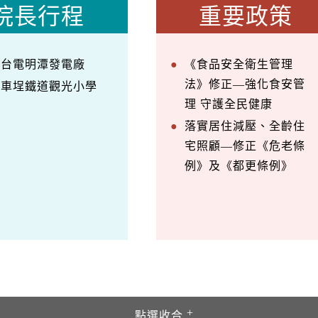
院長行程
重要政策
察台電明潭發電廠
《食品安全衛生管理
法》修正—強化食安管
訪車埕鐵道觀光小學
理 守護全民健康
落實居住減壓、全齡住
宅照顧—修正《危老條
例》及《都更條例》