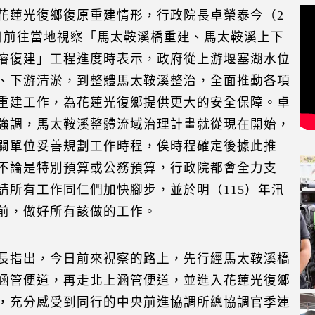
花蓮光復鄉復原重建情形，行政院長卓榮泰今（2
日前往當地視察「馬太鞍溪橋重建、馬太鞍溪上下
濬復建」工程進度時表示，政府從上游堰塞湖水位
、下游清淤，到整體馬太鞍溪整治，全面推動各項
重建工作，為花蓮光復鄉提供更大的安全保障。卓
強調，馬太鞍溪整體流域治理計畫就從現在開始，
關單位妥善規劃工作時程，俟時程確定後據此推
不論是特別預算或公務預算，行政院都會全力支
請所有工作同仁們加快腳步，並於明（115）年汛
前，做好所有該做的工作。
長指出，今日前來視察的路上，先行經馬太鞍溪橋
涵管便道，再走北上涵管便道，並進入花蓮光復鄉
，充分感受到同行的中央前進協調所總協調官季連