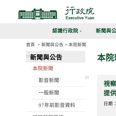
跳
跳
到
到
主
主
要
要
內
內
認識行政院
新聞與
容
容
區
區
首頁
新聞與公告
本院新聞
塊
塊
G
本院
:::
新聞與公告
o
T
o
本院新聞
C
e
:::
n
影音新聞
視
t
e
提
一般新聞
r
b
l
日期：1
97年前影音資料
o
c