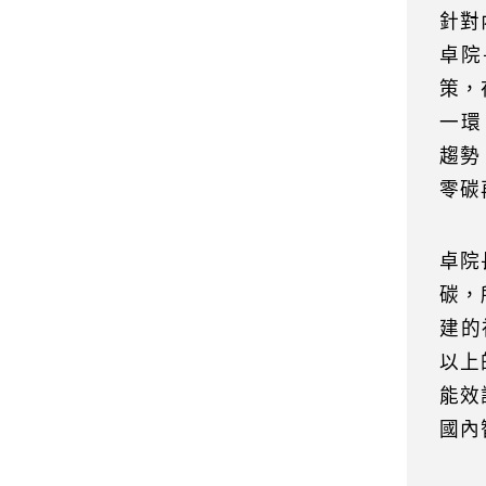
針對
卓院
策，
一環
趨勢
零碳
卓院
碳，
建的
以上
能效
國內