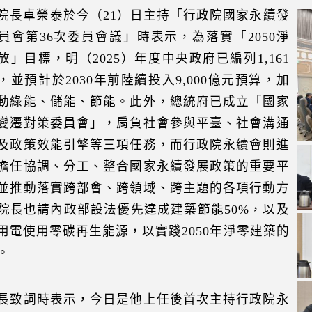
院長卓榮泰於今（21）日主持「行政院國家永續發
員會第36次委員會議」時表示，為落實「2050淨
放」目標，明（2025）年度中央政府已編列1,161
，並預計於2030年前陸續投入9,000億元預算，加
動綠能、儲能、節能。此外，總統府已成立「國家
變遷對策委員會」，肩負社會參與平臺、社會溝通
及政策效能引擎等三項任務，而行政院永續會則進
擔任協調、分工、整合國家永續發展政策的重要平
並推動落實跨部會、跨領域、跨主題的各項行動方
院長也請內政部設法優先達成建築節能50%，以及
用電使用零碳再生能源，以實踐2050年淨零建築的
。
長致詞時表示，今日是他上任後首次主持行政院永