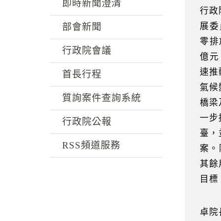
k
即時新聞澄清
行政
展委
部會新聞
零排
行政院會議
億元
速推
首長行程
氣候
質詢案件查詢系統
橋梁
一步
行政院公報
臺，
RSS頻道服務
案。
其餘
目標
卓院