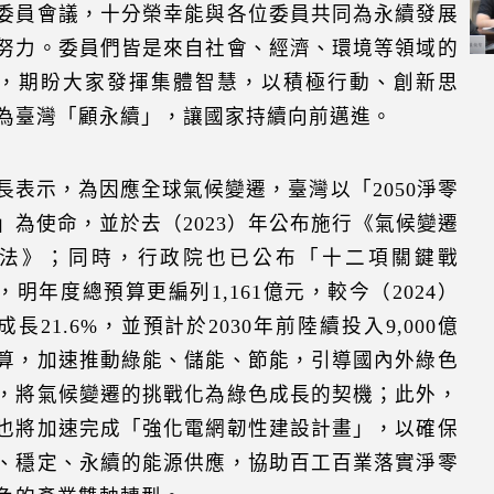
委員會議，十分榮幸能與各位委員共同為永續發展
努力。委員們皆是來自社會、經濟、環境等領域的
，期盼大家發揮集體智慧，以積極行動、創新思
為臺灣「顧永續」，讓國家持續向前邁進。
長表示，為因應全球氣候變遷，臺灣以「2050淨零
」為使命，並於去（2023）年公布施行《氣候變遷
法》；同時，行政院也已公布「十二項關鍵戰
，明年度總預算更編列1,161億元，較今（2024）
成長21.6%，並預計於2030年前陸續投入9,000億
算，加速推動綠能、儲能、節能，引導國內外綠色
，將氣候變遷的挑戰化為綠色成長的契機；此外，
也將加速完成「強化電網韌性建設計畫」，以確保
、穩定、永續的能源供應，協助百工百業落實淨零