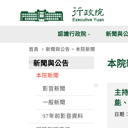
跳
跳
到
到
主
主
要
要
內
內
認識行政院
新聞與
容
容
區
區
首頁
新聞與公告
本院新聞
塊
塊
G
本院
:::
新聞與公告
o
T
o
本院新聞
C
e
:::
n
影音新聞
主持
t
e
能
一般新聞
r
b
l
日期：1
97年前影音資料
o
c