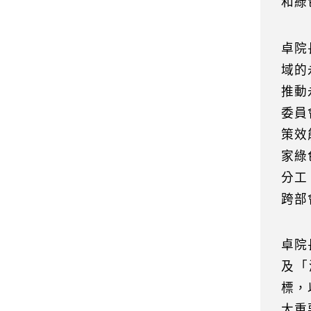
和綠
卓院
域的
推動
委員
策效
家綠
分工
跨部
卓院
及「
標，
大重