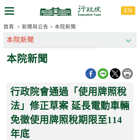
跳
跳
EN
到
到
選單按鈕
主
主
要
要
首頁
新聞與公告
本院新聞
內
內
容
容
區
區
本院新聞
塊
塊
G
o
T
o
C
行政院會通過「使用牌照稅
e
n
t
法」修正草案 延長電動車輛
e
r
免徵使用牌照稅期限至114
b
l
o
年底
c