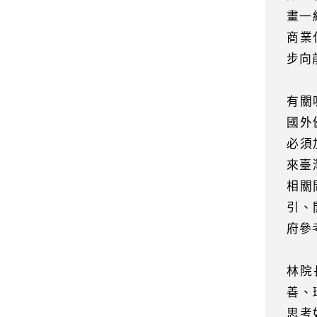
畫一
商業
步向
有關
國外
必須
來臺
相關
引、
府參
林院
善、
思考