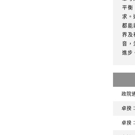
平衡
求。
都能
界及
音，
進步
政院
卓揆
卓揆