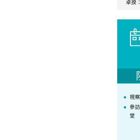
卓揆
視
參
堂