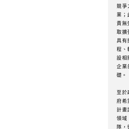
競爭
業；
責無
取擴
具有
程、
設相
企業
礎。
至於
府希
計畫
領域
隊，