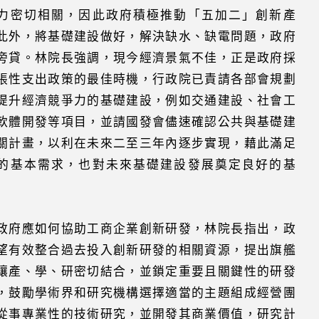
力密切相關，因此政府積極推動「五加二」創新產
此外，將基礎建設做好，解決缺水、缺電問題，政府
旁貸。林院長強調，現今經濟景氣不佳，正是政府採
張性支出政策的最佳時機，行政院已責請各部會規劃
提升經濟競爭力的基礎建設，例如交通建設、社會工
軟體開發等項目，並請國發會儘速確認公共與基礎建
關計畫，以利在未來二至三年內逐步實現，藉此滿足
的基本需求，也對未來基礎建設發展奠定良好的基
政府應如何協助工商企業創新研發，林院長指出，政
望有效整合過去投入創新研發的相關資源，提出旗艦
讓產、學、研密切結合，並鎖定重要且關鍵性的研發
，鼓勵學術界和研究機構選擇適當的主題組成經營團
從事專業性的技術研究，並開發其商業價值，研究計