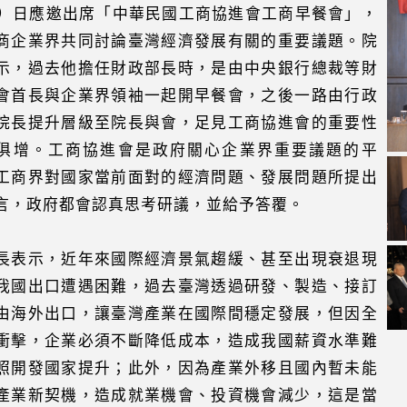
4）日應邀出席「中華民國工商協進會工商早餐會」，
商企業界共同討論臺灣經濟發展有關的重要議題。院
示，過去他擔任財政部長時，是由中央銀行總裁等財
會首長與企業界領袖一起開早餐會，之後一路由行政
院長提升層級至院長與會，足見工商協進會的重要性
俱增。工商協進會是政府關心企業界重要議題的平
工商界對國家當前面對的經濟問題、發展問題所提出
言，政府都會認真思考研議，並給予答覆。
長表示，近年來國際經濟景氣趨緩、甚至出現衰退現
我國出口遭遇困難，過去臺灣透過研發、製造、接訂
由海外出口，讓臺灣產業在國際間穩定發展，但因全
衝擊，企業必須不斷降低成本，造成我國薪資水準難
照開發國家提升；此外，因為產業外移且國內暫未能
產業新契機，造成就業機會、投資機會減少，這是當