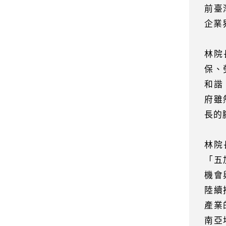
前臺
企業
林院
保、
和諧
府雖
長的
林院
「五
機會
陸續
產業
南亞