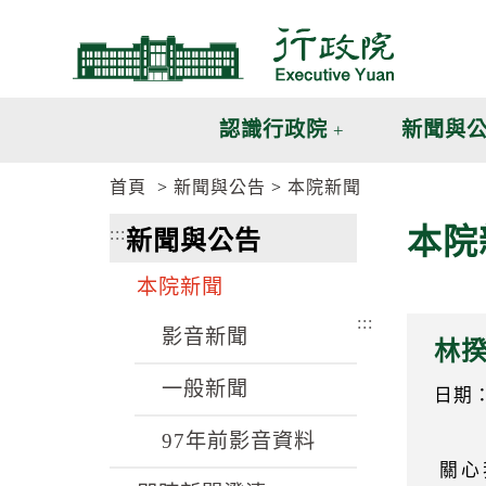
跳
跳
到
到
主
主
要
要
內
內
認識行政院
新聞與
容
容
區
區
首頁
新聞與公告
本院新聞
塊
塊
G
本院
:::
新聞與公告
o
T
o
本院新聞
C
e
:::
n
影音新聞
林
t
e
一般新聞
r
日期：1
b
l
97年前影音資料
o
關心
c