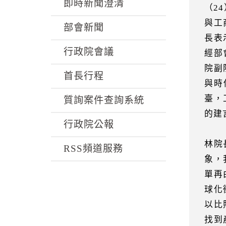
k
即時新聞澄清
（2
與工
部會新聞
長表
行政院會議
經部
院副
首長行程
與時
臺，
質詢案件查詢系統
的建
行政院公報
林院
RSS頻道服務
象，
單再
球化
以比
找到