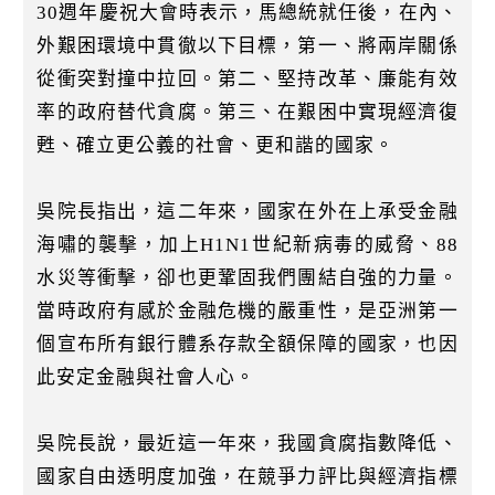
k
30週年慶祝大會時表示，馬總統就任後，在內、
外艱困環境中貫徹以下目標，第一、將兩岸關係
從衝突對撞中拉回。第二、堅持改革、廉能有效
率的政府替代貪腐。第三、在艱困中實現經濟復
甦、確立更公義的社會、更和諧的國家。
吳院長指出，這二年來，國家在外在上承受金融
海嘯的襲擊，加上H1N1世紀新病毒的威脅、88
水災等衝擊，卻也更鞏固我們團結自強的力量。
當時政府有感於金融危機的嚴重性，是亞洲第一
個宣布所有銀行體系存款全額保障的國家，也因
此安定金融與社會人心。
吳院長說，最近這一年來，我國貪腐指數降低、
國家自由透明度加強，在競爭力評比與經濟指標