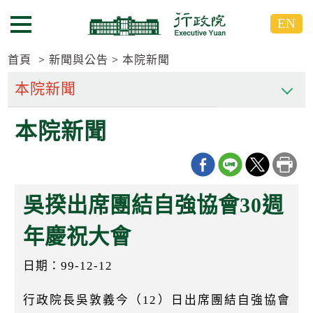
跳
跳
EN
到
到
選單按鈕
主
主
要
要
首頁
新聞與公告
本院新聞
內
內
容
容
區
區
本院新聞
塊
塊
G
o
T
o
C
吳揆出席團結自強協會30週
e
n
t
年慶祝大會
e
r
日期：99-12-12
b
l
o
行政院長吳敦義今（12）日出席團結自強協會
c