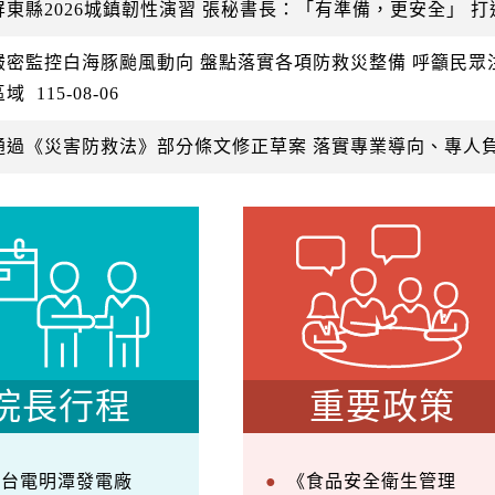
屏東縣2026城鎮韌性演習 張秘書長：「有準備，更安全」 
嚴密監控白海豚颱風動向 盤點落實各項防救災整備 呼籲民
區域
115-08-06
通過《災害防救法》部分條文修正草案 落實專業導向、專人
院長行程
重要政策
察台電明潭發電廠
《食品安全衛生管理