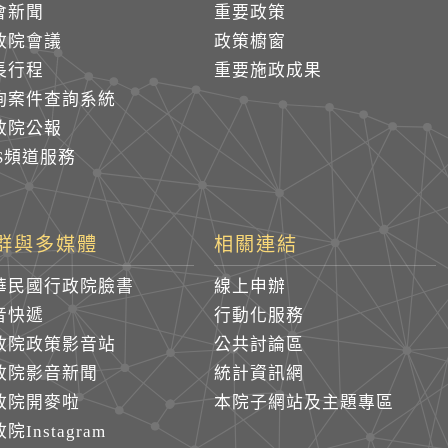
會新聞
重要政策
政院會議
政策櫥窗
長行程
重要施政成果
詢案件查詢系統
政院公報
SS頻道服務
群與多媒體
相關連結
華民國行政院臉書
線上申辦
音快遞
行動化服務
政院政策影音站
公共討論區
政院影音新聞
統計資訊網
政院開麥啦
本院子網站及主題專區
院Instagram