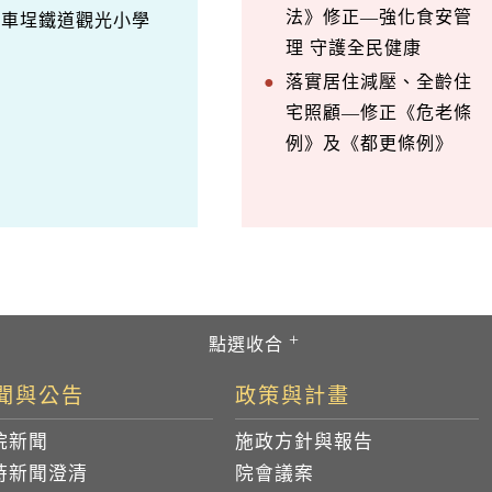
法》修正—強化食安管
訪車埕鐵道觀光小學
理 守護全民健康
落實居住減壓、全齡住
宅照顧—修正《危老條
例》及《都更條例》
聞與公告
政策與計畫
院新聞
施政方針與報告
時新聞澄清
院會議案