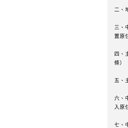
二、
三、
置原
四、
條）
五、
六、
入原
七、