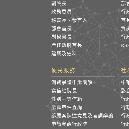
副院長
部
政務委員
行
秘書長、發言人
首
部會首長
質
副秘書長
行
歷任政府首長
R
建築及史料
便民服務
社
消費爭議申訴調解
中
寫信給院長
影
性別平等信箱
行
訴願案件查詢
行
訴願案陳述意見及言詞辯論
行
申請參觀行政院
行政