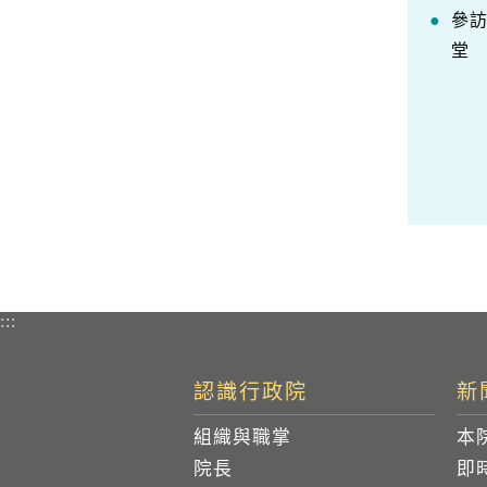
參
堂
:::
認識行政院
新
組織與職掌
本
院長
即