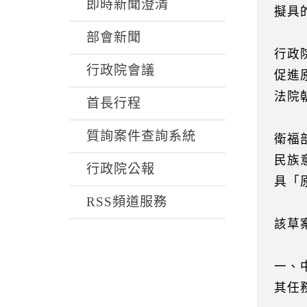
k
即時新聞澄清
擬具
部會新聞
行政
行政院會議
促進
法院
首長行程
質詢案件查詢系統
衛福
民族
行政院公報
具「
RSS頻道服務
該草
一、
其任