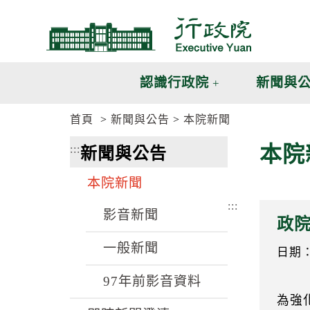
跳
跳
到
到
主
主
要
要
內
內
認識行政院
新聞與
容
容
區
區
首頁
新聞與公告
本院新聞
塊
塊
G
本院
:::
新聞與公告
o
T
o
本院新聞
C
e
:::
n
影音新聞
政
t
e
一般新聞
r
日期：1
b
l
97年前影音資料
o
為強
c