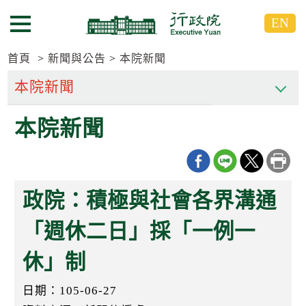
跳
跳
EN
到
到
選單按鈕
主
主
要
要
首頁
新聞與公告
本院新聞
內
內
容
容
區
區
本院新聞
塊
塊
G
o
T
o
C
政院：積極與社會各界溝通
e
n
t
「週休二日」採「一例一
e
r
休」制
b
l
o
日期：105-06-27
c