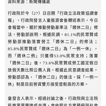
k
資料來源：新聞傳播處
行政院於今（27）日召開「行政立法政策協調會
報」，行政院發言人童振源會後轉述表示，今日
會報當中，關於推動勞動基準法「週休二日」修
法，勞動部說明，根據民調，81.1%的民眾贊成
勞動部推動落實勞工「週休二日」的修法；
85.8%民眾贊成「週休二日」為「一例一休」，
而「週休二例」只獲得53.0%民眾支持；落實
「週休二日」後，73.6%民眾贊成勞工國定假日
放假天數比照公務人員。根據此民意調查結果，
勞動部認為，「週休二日」的做法，採「一例一
休」制是目前勞資雙方接受度較高的方案。
童發言人表示，經過討論之後，行政院與立法院
民進黨黨團達成共識，會依照此方案積極與社會