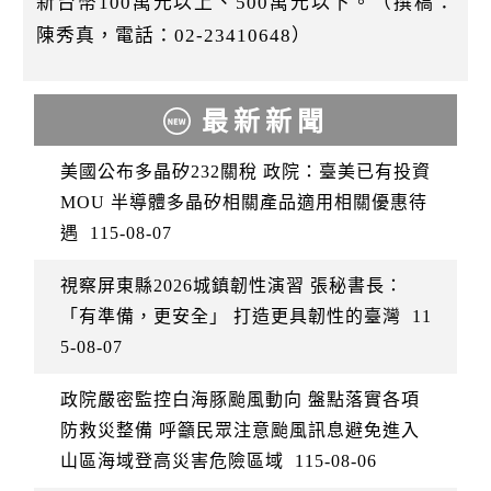
新台幣100萬元以上、500萬元以下。（撰稿：
陳秀真，電話：02-23410648）
最新新聞
美國公布多晶矽232關稅 政院：臺美已有投資
MOU 半導體多晶矽相關產品適用相關優惠待
遇
115-08-07
視察屏東縣2026城鎮韌性演習 張秘書長：
「有準備，更安全」 打造更具韌性的臺灣
11
5-08-07
政院嚴密監控白海豚颱風動向 盤點落實各項
防救災整備 呼籲民眾注意颱風訊息避免進入
山區海域登高災害危險區域
115-08-06