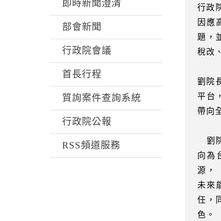
k
即時新聞澄清
行政
因應
部會新聞
題，
行政院會議
稅改
首長行程
劉院
平台
質詢案件查詢系統
帶向
行政院公報
劉院
RSS頻道服務
向為
源，
未來
任，
色。