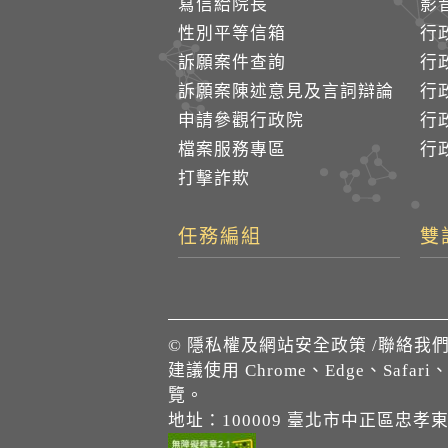
寫信給院長
影
性別平等信箱
行
訴願案件查詢
行
訴願案陳述意見及言詞辯論
行
申請參觀行政院
行政
檔案服務專區
行政
打擊詐欺
任務編組
雙
©
隱私權及網站安全政策
/
聯絡我
建議使用 Chrome、Edge、Safari
覽。
地址：100009 臺北市中正區忠孝東路