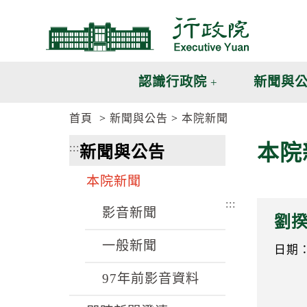
跳
跳
到
到
主
主
要
要
內
內
認識行政院
新聞與
容
容
區
區
首頁
新聞與公告
本院新聞
塊
塊
G
本院
:::
新聞與公告
o
T
o
本院新聞
C
e
:::
n
影音新聞
劉揆
t
e
一般新聞
r
日期：9
b
l
97年前影音資料
o
c