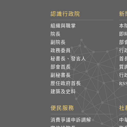
認識行政院
新
組織與職掌
本
院長
即
副院長
部
政務委員
行
秘書長、發言人
首
部會首長
質
副秘書長
行
歷任政府首長
R
建築及史料
便民服務
社
消費爭議申訴調解
中