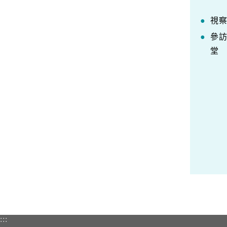
視
參
堂
:::