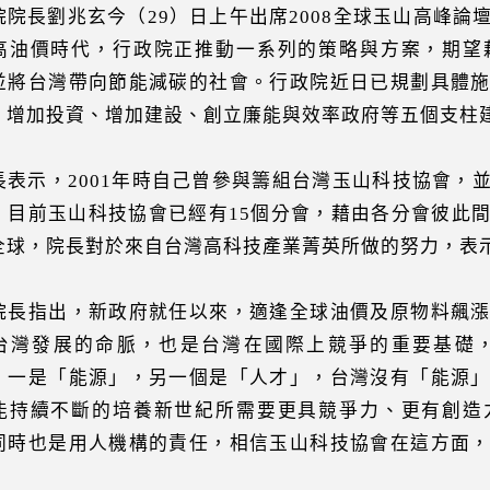
院院長劉兆玄今（29）日上午出席2008全球玉山高峰
高油價時代，行政院正推動一系列的策略與方案，期望
並將台灣帶向節能減碳的社會。行政院近日已規劃具體
、增加投資、增加建設、創立廉能與效率政府等五個支柱
長表示，2001年時自己曾參與籌組台灣玉山科技協會，
，目前玉山科技協會已經有15個分會，藉由各分會彼此
全球，院長對於來自台灣高科技產業菁英所做的努力，表
長指出，新政府就任以來，適逢全球油價及原物料飆漲
台灣發展的命脈，也是台灣在國際上競爭的重要基礎
 一是「能源」，另一個是「人才」，台灣沒有「能源
能持續不斷的培養新世紀所需要更具競爭力、更有創造
同時也是用人機構的責任，相信玉山科技協會在這方面