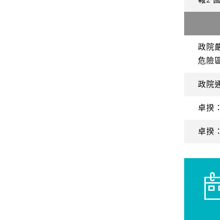
政院
危險
政院
卓揆
卓揆