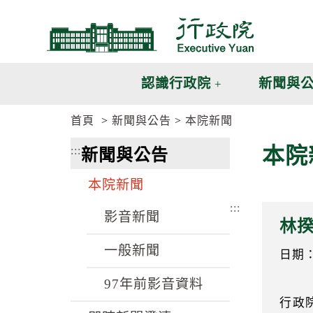
跳
跳
到
到
主
主
要
要
內
內
認識行政院
新聞與
容
容
區
區
首頁
新聞與公告
本院新聞
塊
塊
G
本院
:::
新聞與公告
o
T
o
本院新聞
C
e
:::
n
影音新聞
林
t
e
一般新聞
r
日期：1
b
l
97年前影音資料
o
行政
c