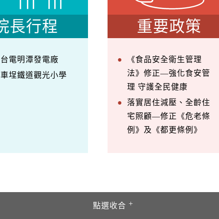
院長行程
重要政策
察台電明潭發電廠
《食品安全衛生管理
法》修正—強化食安管
訪車埕鐵道觀光小學
理 守護全民健康
落實居住減壓、全齡住
宅照顧—修正《危老條
例》及《都更條例》