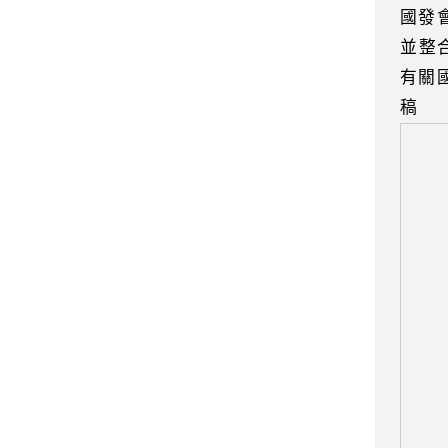
國發
並整
有關
稿