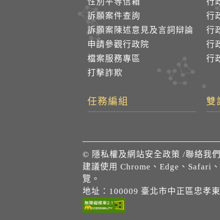
性別平等信箱
行
訴願案件查詢
行
訴願案陳述意見及言詞辯論
行
申請參觀行政院
行政
檔案服務專區
行政
打擊詐欺
任務編組
雙
©
隱私權及網站安全政策
/
聯絡我
建議使用 Chrome、Edge、Safari
覽。
地址：100009 臺北市中正區忠孝東路