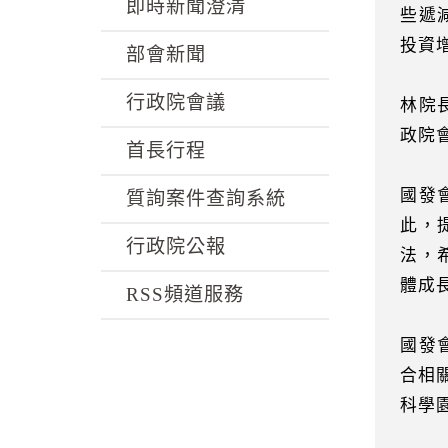
k
即時新聞澄清
些遞
投資
部會新聞
行政院會議
林院
政院
首長行程
國發
質詢案件查詢系統
此，
行政院公報
法，
體成
RSS頻道服務
國發
合相
科學