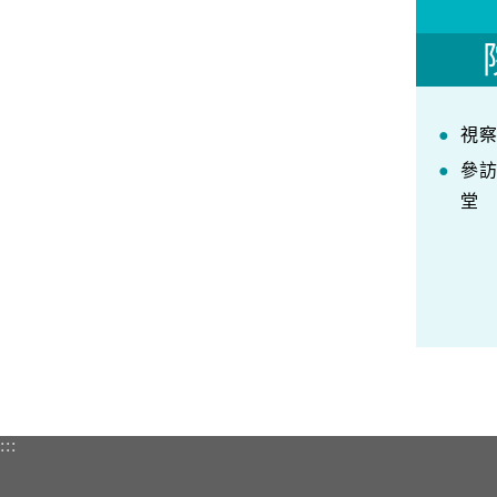
視
參
堂
:::