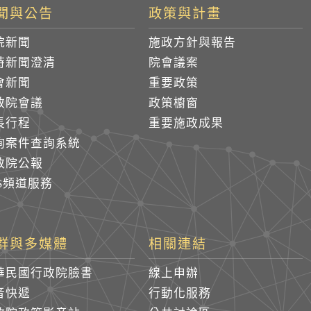
聞與公告
政策與計畫
院新聞
施政方針與報告
時新聞澄清
院會議案
會新聞
重要政策
政院會議
政策櫥窗
長行程
重要施政成果
詢案件查詢系統
政院公報
SS頻道服務
群與多媒體
相關連結
華民國行政院臉書
線上申辦
音快遞
行動化服務