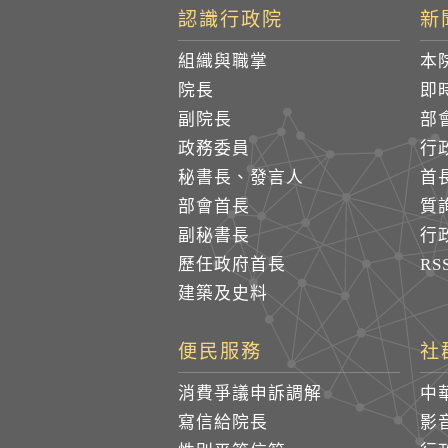
認識行政院
新
組織與職掌
本
院長
即
副院長
部
政務委員
行
秘書長、發言人
首
部會首長
質
副秘書長
行
歷任政府首長
R
建築及史料
便民服務
社
消費爭議申訴調解
中
寫信給院長
影