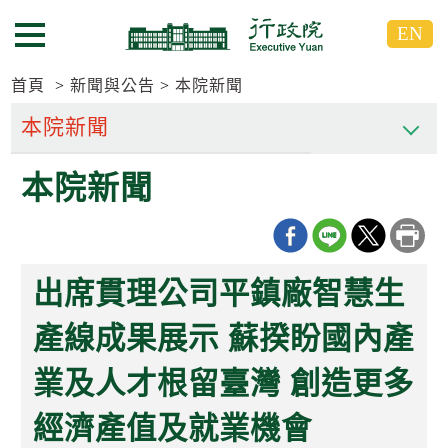
跳
跳
EN
到
到
選單按鈕
主
主
要
要
首頁
新聞與公告
本院新聞
內
內
容
容
區
區
本院新聞
塊
塊
G
o
T
o
C
出席貫理公司平鎮廠智慧生
e
n
t
產線成果展示 蘇揆盼國內產
e
r
業及人才根留臺灣 創造更多
b
l
o
經濟產值及就業機會
c